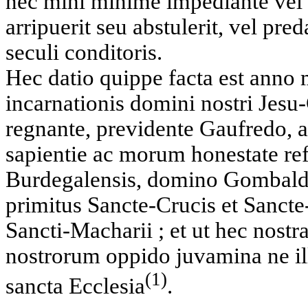
nec mihi minime impediante vel 
arripuerit seu abstulerit, vel pr
seculi conditoris.
Hec datio quippe facta est anno 
incarnationis domini nostri Jesu
regnante, previdente Gaufredo, a
sapientie ac morum honestate ref
Burdegalensis, domino Gombaldo 
primitus Sancte-Crucis et Sancte-
Sancti-Macharii ; et ut hec nost
nostrorum oppido juvamina ne i
(1)
sancta Ecclesia
.