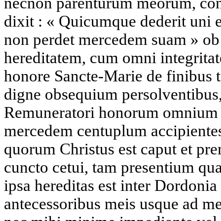
necnon parenturum meorum, conf
dixit : « Quicumque dederit uni e
non perdet mercedem suam » o
hereditatem, cum omni integritat
honore Sancte-Marie de finibus t
digne obsequium persolventibus,
Remuneratori honorum omnium gr
mercedem centuplum accipientes
quorum Christus est caput et pr
cuncto cetui, tam presentium qu
ipsa hereditas est inter Dordonia
antecessoribus meis usque ad me d