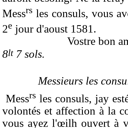
rs
Mess
les consuls, vous avo
e
2
jour d'aoust 1581.
Vostre bon a
lt
8
7 sols.
Messieurs les consul
rs
Mess
les consuls, jay es
volontés et affection à la c
vous ayez l'œilh ouvert à 