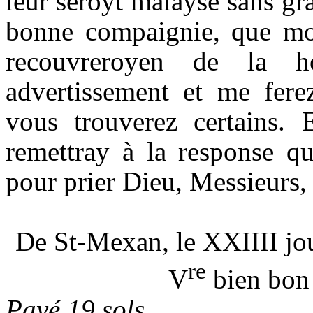
leur seroyt malaysé sans gra
bonne compaignie, que moy
recouvreroyen de la 
advertissement et me fere
vous trouverez certains. 
remettray à la response qu
pour prier Dieu, Messieurs,
De St-Mexan, le XXIIII jo
re
V
bien bon
Payé 19 sols.