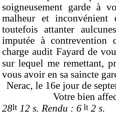
soigneusement garde à vot
malheur et inconvénient 
toutefois attanter aulcun
imputée à contrevention d
charge audit Fayard de vou
sur lequel me remettant, p
vous avoir en sa saincte gar
Nerac, le 16e jour de sept
Votre bien aff
lt
lt
28
12 s. Rendu : 6
2 s.