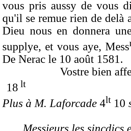
vous pris aussy de vous di
qu'il se remue rien de delà a
Dieu nous en donnera une
supplye, et vous aye, Mess
De Nerac le
10
août
1581.
Vostre bien af
lt
18
lt
Plus à M. Laforcade
4
10
Messieurs les sincdics 