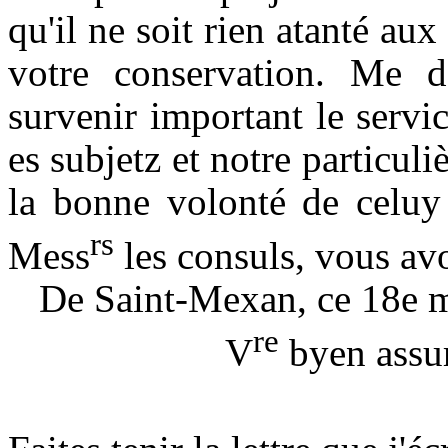
qu'il ne soit rien atanté au
votre conservation. Me d
survenir important le serv
es subjetz et notre particuliè
la bonne volon
té de celuy
rs
Mess
les consuls, vous avo
De Saint-Mexan, ce 18e 
re
V
byen assu