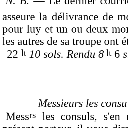
N. B.
— Le dernier courrier
asseure la délivrance de 
pour luy et un ou deux mon
les autres de sa troupe ont 
lt
lt
22
10 sols. Rendu 8
6
s
Messieurs les consul
rs
Mess
les consuls, s'en 