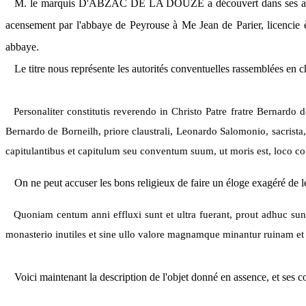
M.
le marquis
D'
A
BZAC DE
L
A
D
OUZE
a découvert dans ses a
acensement par l'abbaye de Peyrouse à Me Jean de Parier, licencie è
abbaye.
Le titre nous représente les autorités conventuelles rassemblées en 
Personaliter constitutis reverendo in Christo Patre fratre Bernardo 
Bernardo de Borneilh, priore claustrali, Leonardo Salomonio, sacrist
capitulantibus et capitulum seu conventum suum, ut moris est, loco consu
On ne peut accuser les bons religieux de faire un éloge exagéré de 
Quoniam centum anni effluxi sunt et ultra fuerant, prout adhuc sun
monasterio inutiles et sine ullo valore magnamque minantur ruinam et
Voici maintenant la description de l'objet donné en assence, et ses c