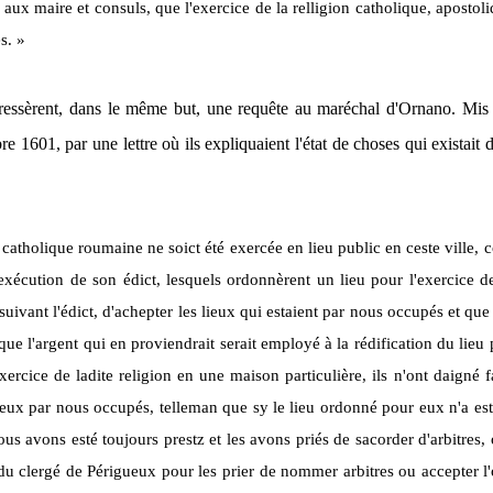
 aux maire et consuls, que l'exercice de la relligion catholique, apostol
s. »
adressèrent, dans le même but, une requête au maréchal d'Ornano. Mis 
1601, par une lettre où ils expliquaient l'état de choses qui existait d
gion catholique roumaine ne soict été exercée en lieu public en ceste vi
écution de son édict, lesquels ordonnèrent un lieu pour l'exercice de 
suivant l'édict, d'achepter les lieux qui estaient par nous occupés et que
que l'argent qui en proviendrait serait employé à la rédification du li
exercice de ladite religion en une maison particulière, ils n'ont daigné 
ieux par nous occupés, telleman que sy le lieu ordonné pour eux n'a esté r
ous avons esté toujours prestz et les avons priés de sacorder d'arbitres
 du clergé de Périgueux pour les prier de nommer arbitres ou accepter 