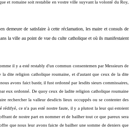
ique et romaine soit restablie en vostre ville suyvant la volonté du Roy,
en demeure de satisfaire à cette réclamation, les maire et consuls de
ans la ville au point de vue du culte catholique et où ils manifestaient
lle, comme il y a esté restably d'un commun consentemen par Messieurs de
la dite religion catholique roumaine, et d'autant que ceux de la dite
 nous avons faict bastir, il fust ordonné par lesdits sieurs commissaires,
eu par eux ordonné. De quoy ceux de ladite religion catholique roumaine
faire rechercher la valleur desdicts lieux occuppés ou se contenter des
édifyé, ce n'a pas esté nostre faute, il y a plutost la leur qui estoient
, offrant de nostre part en nommer et de bailher tout ce que pareux sera
l'offre que nous leur avons faicte de bailher une somme de deniers que