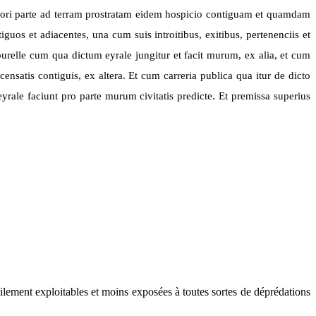
ori parte ad terram prostratam eidem hospicio contiguam et quamdam
uos et adiacentes, una cum suis introitibus, exitibus, pertenenciis et
ourelle cum qua dictum eyrale jungitur et facit murum, ex alia, et cum
censatis contiguis, ex altera. Et cum carreria publica qua itur de dicto
rale faciunt pro parte murum civitatis predicte. Et premissa superius
cilement exploitables et moins exposées à toutes sortes de déprédations