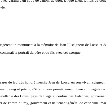
'avez garanti d'un coup de canon, de quoi, je loue Dieu, lui fais de cont
vie.
rigèrent un monument à la mémoire de Jean II, seigneur de Losse et de
contenait le portrait du père et du fils avec cet exergue :
ares de feu très honoré messire Jean de Losse, en son vivant seigneur, m
ec sueur, sang et prison, d'être honoré premièrement d'une compagnie d
tellenie des Couis, pays de Liège et confins des Ardennes, gouverneur
r de l'ordre du roy, gouverneur et lieutenant-général de cette ville, m