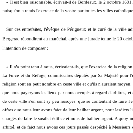
« Il est bien raisonnable, écrivait-il de Bordeaux, le 2 octobre 1601,
puisqu'on a remis l'exercice de la vostre par toutes les villes catholique
Sur ces entrefaites, l'évêque de Périgueux et le curé de la ville 
Bergerac répondirent au maréchal, après une jurade tenue le 20 octobre 
l'intention de composer :
« Il n'a point tenu à nous, écrivaient-ils, que l'exercice de la reli
La Force et du Refuge, commissaires députés par Sa Majesté pour l'ex
religion sont en petit nombre en ceste ville et qu'ils n'auraient moyen, 
que nous payeryons les lieux par nous occupés à regard d'arbitres, et 
de ceste ville s'en sont sy peu noscyes, que se contentant de faire l'
offres que nous leur avons faict de leur bailher argent, pour lesdicts l
chargés de faire le susdict édifice et nous de bailher argent. A quoy n
arbitré, et de faict nous avons ces jours passés despéché à Messieurs