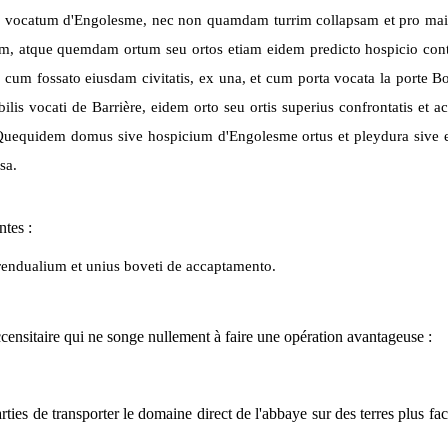
, vocatum d'Engolesme, nec non quamdam turrim collapsam et pro mai
am, atque quemdam ortum seu ortos etiam eidem predicto hospicio contig
 cum fossato eiusdam civitatis, ex una, et cum porta vocata la porte B
lis vocati de Barrière, eidem orto seu ortis superius confrontatis et ac
 Quequidem domus sive hospicium d'Engolesme ortus et pleydura sive ey
sa.
ntes :
 rendualium et unius boveti de accaptamento.
ccensitaire qui ne songe nullement à faire une opération avantageuse :
ies de transporter le domaine direct de l'abbaye sur des terres plus fa