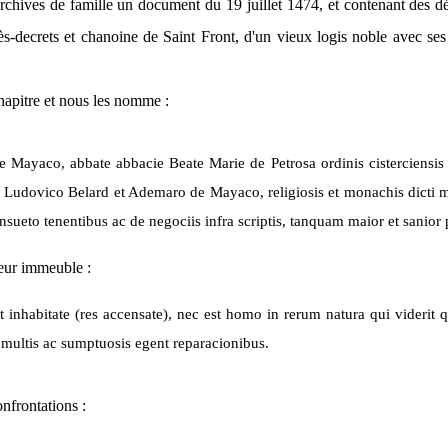
rchives de famille un document du 19 juillet 1474, et contenant des déta
s-decrets et chanoine de Saint Front, d'un vieux logis noble avec ses 
chapitre et nous les nomme :
de Mayaco, abbate abbacie Beate Marie de Petrosa ordinis cisterciensis et
a, Ludovico Belard et Ademaro de Mayaco, religiosis et monachis dicti
eto tenentibus ac de negociis infra scriptis, tanquam maior et sanior par
leur immeuble :
t inhabitate (res accensate), nec est homo in rerum natura qui videri
 multis ac sumptuosis egent reparacionibus.
onfrontations :