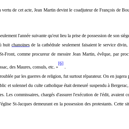
 vertu de cet acte, Jean Martin devint le coadjuteur de François de Bou
seulement l'année suivante qu'eut lieu la prise de possession de son sièg
où huit
chanoines
de la cathédrale seulement faisaient le service divin, 
 St-Front, comme procureur de messire Jean Martin, évêque, par proc
[6]
sac, des Maures, consuls, etc. »
.
lée par les guerres de religion, fut surtout réparateur. On en jugera pa
ublic et solennel du culte catholique était demeuré suspendu à Bergerac, 
ices. Les commissaires, chargés d'assurer l'exécution de l'édit, avaien
ise St-Jacques demeurant en la possession des protestants. Cette situa