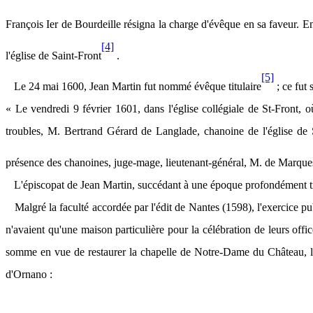
François Ier de Bourdeille résigna la charge d'évêque en sa faveur. En
[4]
l'église de Saint-Front
.
[5]
Le 24 mai 1600, Jean Martin fut nommé évêque titulaire
; ce fut 
« Le vendredi 9 février 1601, dans l'église collégiale de St-Front, 
troubles, M. Bertrand Gérard de Langlade, chanoine de l'église de
présence des chanoines, juge-mage, lieutenant-général, M. de Marques
L'épiscopat de Jean Martin, succédant à une époque profondément troub
Malgré la faculté accordée par l'édit de Nantes (1598), l'exercice p
n'avaient qu'une maison particulière pour la célébration de leurs off
somme en vue de restaurer la chapelle de Notre-Dame du Château, l'égl
d'Ornano :