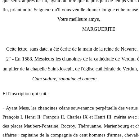
que serez auprès de lui, ayant ouï dire que depuis peu de temps vous l
fin, priant notre Seigneur qu'il vous veuille donner longue et heureuse 
Votre meilleure amye,
M
ARGUERITE.
Cette lettre, sans date, a été écrite de la main de la reine de Navarre.
2° - En 1588, Messieurs les chanoines de la cathédrale de Verdun é
un pilier de la chapelle Saint-Joseph, de l'église cathédrale de Verdun, 
Cum sudore, sanguine et carcere.
Et l'inscription qui suit :
« Ayant Mess, les chanoines céans souvenance perpétuelle des vertus r
François I, Henri II, François II, Charles IX et Henri III, mérita av
des places Maubert-Fontaine, Rocroy, Thérouanne, Marienbourg et châ
affaires : capitaine de la compagnie de cent hommes d'armes, chevalie