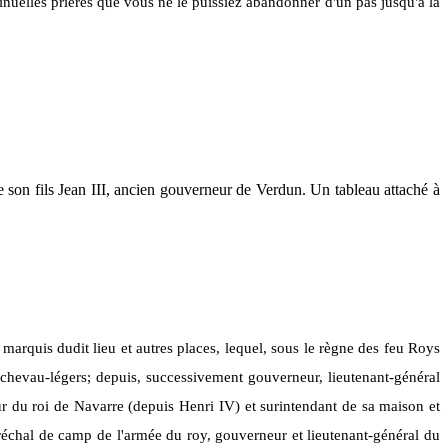
inuelles prières que vous ne le puissiez abandonner d'un pas jusqu'à la
 son fils Jean III, ancien gouverneur de Verdun. Un tableau attaché à
arquis dudit lieu et autres places, lequel, sous le règne des feu Roys
e chevau-légers; depuis, successivement gouverneur, lieutenant-général
 du roi de Navarre (depuis Henri IV) et surintendant de sa maison et
aréchal de camp de l'armée du roy, gouverneur et lieutenant-général du