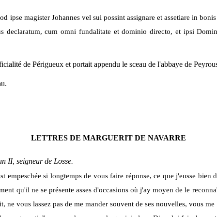
od ipse magister Johannes vel sui possint assignare et assetiare in boni
us declaratum, cum omni fundalitate et dominio directo, et ipsi Domin
ficialité de Périgueux et portait appendu le sceau de l'abbaye de Peyrou
au.
LETTRES DE MARGUERIT DE NAVARRE
an II, seigneur de Losse.
'est empeschée si longtemps de vous faire réponse, ce que j'eusse bien
ment qu'il ne se présente asses d'occasions où j'ay moyen de le reconnaî
lait, ne vous lassez pas de me mander souvent de ses nouvelles, vous me fe