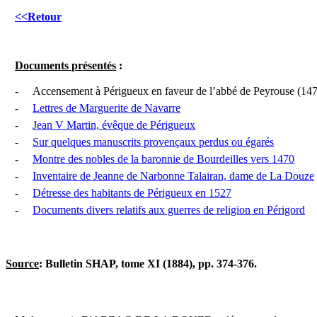
<<Retour
Documents présentés
:
-
Accensement à Périgueux en faveur de l’abbé de Peyrouse (14
-
Lettres de Marguerite de Navarre
-
Jean V Martin, évêque de Périgueux
-
Sur quelques manuscrits provençaux perdus ou égarés
-
Montre des nobles de la baronnie de Bourdeilles vers 1470
-
Inventaire de Jeanne de Narbonne Talairan, dame de La Douze
-
Détresse des habitants de Périgueux en 1527
-
Documents divers relatifs aux guerres de religion en Périgord
Source
: Bulletin SHAP, tome XI (1884), pp. 374-376
.