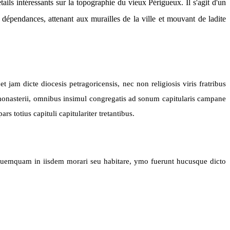
ils intéressants sur la topographie du vieux Périgueux. Il s'agit d'un
dépendances, attenant aux murailles de la ville et mouvant de ladite
 jam dicte diocesis petragoricensis, nec non religiosis viris fratribus
 monasterii, omnibus
insimul
congregatis ad sonum capitularis campane
s totius capituli capitulariter tretantibus.
t quemquam in iisdem morari seu habitare, ymo fuerunt hucusque dicto