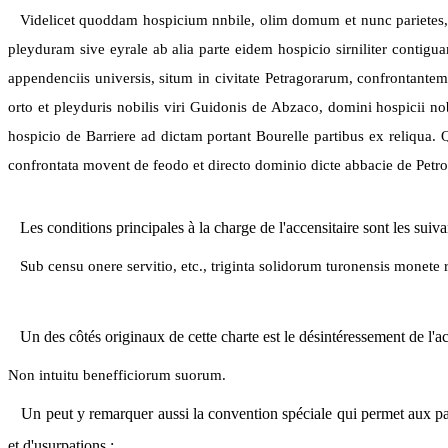
Videlicet quoddam hospicium nnbile, olim domum et nunc parietes
pleyduram sive eyrale ab alia parte eidem hospicio sirniliter contigu
appendenciis universis, situm in civitate Petragorarum, confrontantem
orto et pleyduris nobilis viri Guidonis de Abzaco, domini hospicii nobi
hospicio de Barriere ad dictam portant Bourelle partibus ex reliqua.
confrontata movent de feodo et directo dominio dicte abbacie de Petro
Les conditions principales à la charge de l'accensitaire sont les suiva
Sub censu onere servitio, etc., triginta solidorum turonensis monete
Un des côtés originaux de cette charte est le désintéressement de l'a
Non intuitu benefficiorum suorum.
Un peut y remarquer aussi la convention spéciale qui permet aux part
et d'usurpations :