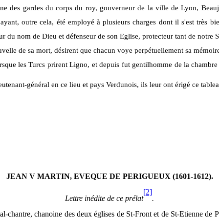
ne des gardes du corps du roy, gouverneur de la ville de Lyon, Beaujo
yant, outre cela, été employé à plusieurs charges dont il s'est très bie
teur du nom de Dieu et défenseur de son Eglise, protecteur tant de notre 
nouvelle de sa mort, désirent que chacun voye perpétuellement sa mémoire e
lorsque les Turcs prirent Ligno, et depuis fut gentilhomme de la chambre
enant-général en ce lieu et pays Verdunois, ils leur ont érigé ce tablea
JEAN V MARTIN,
EVEQUE
DE
PERIGUEUX
(1601-1612).
[2]
Lettre inédite de ce prélat
.
ficial-chantre, chanoine des deux églises de St-Front et de St-Etienne d