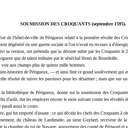
SOUMISSION DES CROQUANTS
(
septembre
1595).
Noir
de l'hôtel-de-ville de Périgueux relatif à la première révolte des C
ment dégénéré en une guerre sociale si l'on n'avait eu recours à d'énerg
uivi sa version, ont prétendu que la déroute subie par les Croquants l
vigueur que de talent militaire par le sénéchal Henri de
Bourdeille
.
t voir aux champs plus de quinze mille hommes.
aire-historien de Périgueux, — et ainsi finit ce grand soulèvement qui
a
ille
résolut de suivre les paroisses pour les désarmer ; mais que sur u
 la bibliothèque de Périgueux, donne sur la soumission des Croquants 
 fin d'août, dut les employer encore le mois suivant contre les révoltés d
araît aussi le croire.
ère, gui fut emporté d'assaut : ce qui décida les chefs des Croquants à 
événement, du château de
Lardimalie
, au sieur
Guybert
, receveur de la
e la chambre du roi de Navarre, gouverneur des comté de Périgord et 