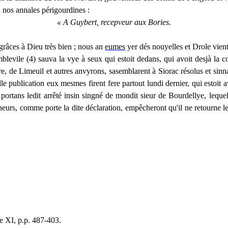
 à nos annales périgourdines :
« A
Guybert
,
recepveur
aux Bories.
 grâces à Dieu très bien ; nous an
eumes
yer
dés
nouyelles
et
Drole
vien
blevile
(4) sauva la
vye
à
seux
qui
estoit
dedans, qui
avoit
desjà
la c
re
, de
Limeuil
et autres
anvyrons
,
sasemblarent
à
Siorac
résolus et
sinn
lle publication eux
mesmes
firent
fere
partout lundi dernier, qui
estoit
av
s
portans
ledit arrêté
insin
singné
de
mondit
sieur de
Bourdellye
, leque
neurs
, comme porte la dite déclaration, empêcheront qu'il ne retourne les
me XI, p.p. 487-403.