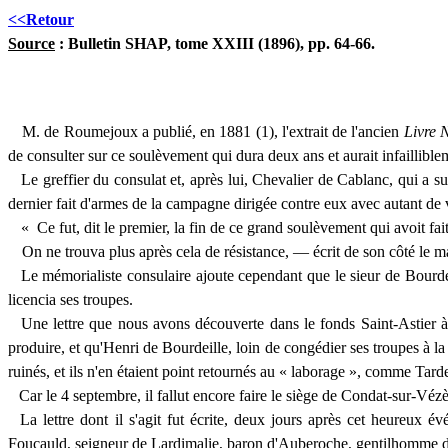
<<Retour
Source
:
Bulletin SHAP, tome XXIII (1896), pp. 64-66.
M. de
Roumejoux
a publié, en 1881 (1), l'extrait de l'ancien
Livre 
de consulter sur ce soulèvement qui dura deux ans et aurait infaillible
Le greffier du consulat et, après lui, Chevalier de
Cablanc
, qui a s
dernier fait d'armes de la campagne dirigée contre eux avec autant de 
« Ce fut, dit le premier, la fin de ce grand soulèvement qui
avoit
fai
On ne trouva plus après cela de résistance, — écrit de son côté le m
Le mémorialiste consulaire ajoute cependant que le sieur de
Bourde
licencia ses troupes.
Une lettre que nous avons découverte dans le fonds Saint-Astier à
produire, et qu'Henri de
Bourdeille
, loin de congédier ses
troupes
à la
ruinés, et ils n'en étaient point retournés au «
laborage
», comme Tarde p
Car le
4
septembre, il fallut encore faire le siège de Condat-sur-Véz
La lettre dont il s'agit fut écrite, deux jours après cet heureux 
Foucauld, seigneur de
Lardimalie
, baron d'
Auberoche
, gentilhomme d