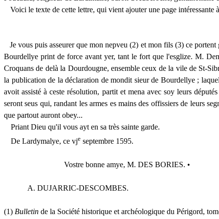
Voici le texte de cette lettre, qui vient ajouter une page intéressante
Je vous puis
asseurer
que mon
nepveu
(2) et mon fils (3) ce portent
Bourdellye
print
de force avant
yer
, tant le fort que l'
esglize
. M.
Dem
Croquans
de delà la
Dourdougne
, ensemble ceux de la vile de St-
Sib
la publication de la déclaration de
mondit
sieur de
Bourdellye
; laque
avoit
assisté à ceste résolution, partit et mena avec
soy
leurs député
seront
seus
qui,
randant
les armes es mains des
offissiers
de leurs
seg
que partout auront
obey
...
Priant Dieu qu'il vous
ayt
en sa très sainte garde.
e
De
Lardymalye
, ce
vj
septembre
1595.
Vostre
bonne
amye
, M.
DES
BORIES. •
A.
D
UJARRIC
-
D
ESCOMBES
.
(1)
Bulletin
de la Société historique et archéologique du Périgord, to