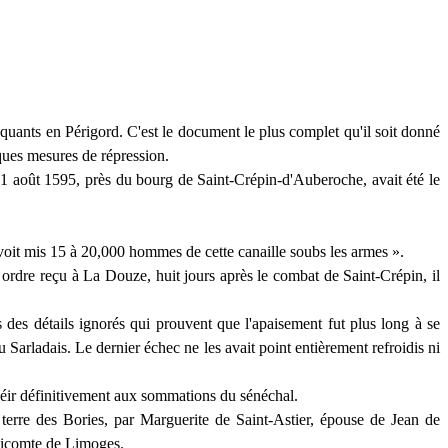
roquants en Périgord. C'est le document le plus complet qu'il soit donné
iques mesures de répression.
e 21 août 1595, près du bourg de
Saint-Crépin-d'Auberoche
, avait été le
voit
mis 15 à 20,000 hommes de cette canaille
soubs
les armes ».
n ordre reçu à La Douze, huit jours après le combat de
Saint-Crépin
, il
des détails ignorés qui prouvent que l'apaisement fut plus long à se
u Sarladais. Le dernier échec ne les avait point entièrement refroidis ni
obéir définitivement aux sommations du sénéchal.
 terre des Bories, par Marguerite de Saint-Astier, épouse de Jean de
vicomte de Limoges.