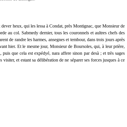
t
dever
heux
, qui les
lessa
à Condat, près Montignac, que Monsieur de
orde au col.
Sabmedy
dernier, tous les
couronnels
et
aultres
chefs des
arent
de
randre
les
harmes
,
ansegnes
et
tembour
, dans trois jours après
ant hier. Et le
mesme
jour, Monsieur de
Boursoles
, qui, à leur prière,
l, puis que cela est
expédyé
,
nara
affere
sinon par
desà
; et très sages
 visiter, et
estant
sa délibération de ne séparer ses forces jusques à ce