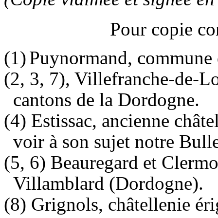
Pour copie c
(1)
Puynormand
, commune 
(2, 3, 7),
Villefranche
-de-
Lo
cantons de la Dordogne.
(4) Estissac, ancienne châtel
voir à son sujet notre Bull
(5, 6) Beauregard et Clerm
Villamblard
(Dordogne).
(8) Grignols, châtellenie ér