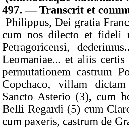
497. — Transcrit et comm
Philippus
, Dei
gratia
Fran
cum nos
dilecto
et
fideli
Petragoricensi
,
dederimus
Leomaniae
... et
aliis
certis
permutationem
castrum
Po
Copchaco
,
villam
dictam
Sancto
Asterio
(3),
cum
h
Belli
Regardi
(5)
cum
Clar
cum
paxeris
, castrum de
Gr