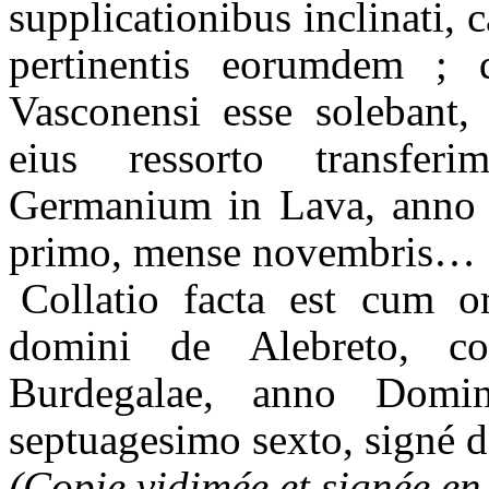
supplicationibus
inclinati
, 
pertinentis
eorumdem
; 
Vasconensi
esse
solebant
,
eius
ressorto
transferi
Germanium in Lava,
anno
primo, mense
novembris
…
Collatio
facta
est cum
o
domini
de
Alebreto
,
co
Burdegalae
,
anno
Domin
septuagesimo
sexto, signé 
(Copie vidimée et signée en 