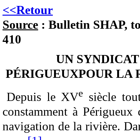
<<Retour
Source
: Bulletin SHAP, t
410
UN SYNDICAT
PÉRIGUEUX
POUR LA 
e
Depuis le XV
siècle tou
constamment à Périgueux d'
navigation de la rivière. D