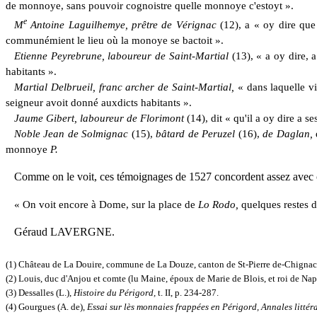
de monnoye, sans pouvoir cognoistre quelle monnoye c'estoyt ».
e
M
Antoine Laguilhemye, prêtre de Vérignac
(12), a « oy dire que
communémient le lieu où la monoye se bactoit ».
Etienne Peyrebrune, laboureur de Saint-Martial
(13),
« a oy dire, 
habitants ».
Martial Delbrueil, franc archer de Saint-Martial,
« dans laquelle v
seigneur avoit donné auxdicts habitants ».
Jaume Gibert, laboureur de Florimont
(14), dit « qu'il a oy dire
a
ses
Noble
Jean de Solmignac
(15),
bâtard de Peruzel
(16),
de Daglan,
monnoye
P.
Comme on le voit, ces témoignages de 1527 concordent assez avec ce
« On voit encore à Dome, sur la place de
Lo Rodo,
quelques restes 
Géraud
L
AVERGNE.
(1) Château de La Douire, commune de La Douze, canton de St-Pierre de-Chignac, q
(2) Louis, duc d'Anjou et comte (lu Maine, époux de Marie de Blois, et roi de Nap
(3) Dessalles (L.),
Histoire du Périgord,
t. II, p. 234-287.
(4) Gourgues (A. de),
Essai sur lès monnaies frappées en Périgord, Annales littér