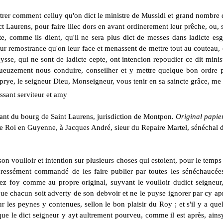
trer comment celluy qu'on dict le ministre de Mussidi et grand nombre 
nct Laurens, pour faire illec dors en
avant
ordinerement leur prêche, ou, s
te, comme ils dient, qu'il ne sera plus dict de messes dans ladicte esg
ur remostrance qu'on leur face et menassent de mettre tout au couteau,
ysse, qui ne sont de ladicte cepte, ont intencion repoudier ce dit minist
ueuzement nous conduire, conseilher et y mettre quelque bon ordre p
ut prye, le seigneur Dieu, Monseigneur, vous tenir en sa saincte grâce, 
ssant serviteur et amy
tant du bourg de Saint Laurens, jurisdiction de Montpon.
Original papier
le Roi en Guyenne, à Jacques André, sieur du Repaire Martel, sénéchal d
son voulloir et intention sur plusieurs choses qui estoient, pour le tem
xpressément commandé de les faire publier par toutes les sénéchaucée
 foy comme au propre original, suyvant le voulloir dudict seigneur, po
 que chacun soit adverty de son debvoir et ne le puyse ignorer par cy apr
r les peynes y contenues, sellon le bon plaisir du Roy ; et s'il y a que
t que le dict seigneur y ayt aultrement pourveu, comme il est après, ain