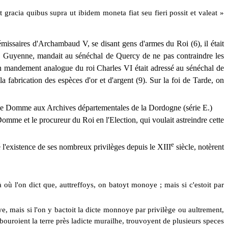
t gracia quibus supra ut ibidem moneta fiat seu fieri possit et valeat »
émissaires d'Archambaud V, se disant gens d'armes du Roi (6), il était
 en Guyenne, mandait au sénéchal de Quercy de ne pas contraindre les
n mandement analogue du roi Charles VI était adressé au sénéchal de
la fabrication des espèces d'or et d'argent (9). Sur la foi de Tarde, on
 de Domme aux Archives départementales de la Dordogne (série E.)
omme et le procureur du Roi en l'Election, qui voulait astreindre cette
e
l'existence de ses nombreux privilèges depuis le XIII
siècle, notèrent
à où l'on dict que, auttreffoys, on batoyt monoye ; mais si c'estoit par
 mais si l'on y bactoit la dicte monnoye par privilège ou aultrement,
labouroient la terre près ladicte murailhe, trouvoyent de plusieurs speces