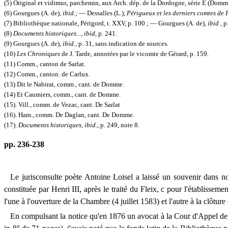
(5) Original et vidimus, parchemin, aux Arch. dép. de la Dordogne, série E (Domm
(6) Gourgues (A. de),
ibid.;
—
Dessalles (L.),
Périgueux et les derniers comtes de
(7) Bibliothèque nationale, Périgord, t. XXV, p. 100 ;
—
Gourgues (A. de),
ibid
,
p.
(8)
Documents historiques..., ibid,
p. 241.
(9) Gourgues (A. de),
ibid.,
p. 31, sans indication de sources.
(10)
Les Chroniques
de J. Tarde, annotées par le vicomte de Gérard,
p.
159.
(11) Comm., canton de Sarlat.
(12) Comm., canton.
de
Carlux.
(13) Dit le Nabirat,
comm.,
cant.
de
Domme.
(14) Et Caumiers,
comm.,
cant. de Domme.
(15). Vill., comm. de Vezac, cant. De Sarlat
(16). Ham., comm. De Daglan, cant. De Domme.
(17).
Documents historiques, ibid
., p. 249, note 8.
pp. 236-238
Le jurisconsulte poète Antoine Loisel a laissé un souvenir dans n
constituée par Henri III, après le traité du Fleix,
c
pour l'établissemen
l'une à l'ouverture de la Chambre (4 juillet 1583) et l'autre à la clôtur
En compulsant la notice qu'en 1876 un avocat à la Cour d'Appel d