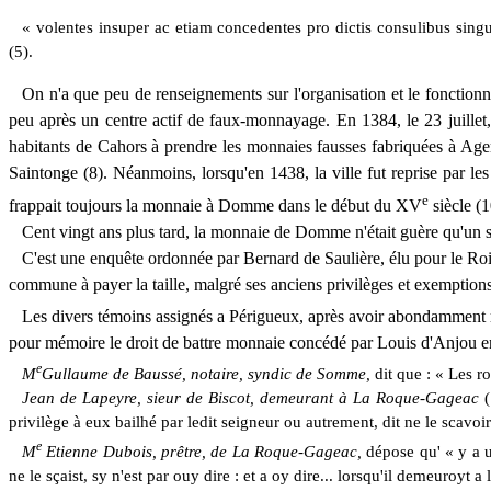
«
volentes
insuper ac etiam concedentes pro dictis consulibus singu
(5).
On n'a que peu de renseignements sur l'organisation et le fonctionn
peu après un centre actif de faux-monnayage. En 1384, le 23 juillet
habitants de Cahors à prendre les monnaies fausses fabriquées à Ag
Saintonge (8). Néanmoins, lorsqu'en 1438, la ville fut reprise par les 
e
frappait toujours la monnaie à Domme dans le début du XV
siècle (1
Cent vingt ans plus tard, la monnaie de Domme n'était guère qu'un
C'est une enquête ordonnée par Bernard de Saulière, élu pour le Roi 
commune à payer la taille, malgré ses anciens privilèges et exemption
Les divers témoins assignés a Périgueux, après avoir abondamment ra
pour mémoire le droit de battre monnaie concédé par Louis d'Anjou en 1
e
M
Gullaume de Baussé, notaire, syndic de Somme,
dit que : « Les r
Jean de Lapeyre, sieur de Biscot, demeurant à La Roque-Gageac
privilège à eux bailhé par ledit seigneur ou autrement, dit ne le scavoir
e
M
Etienne Dubois, prêtre, de La Roque-Gageac,
dépose qu' « y a 
ne le sçaist, sy n'est par ouy dire : et a oy dire... lorsqu'il demeuroyt