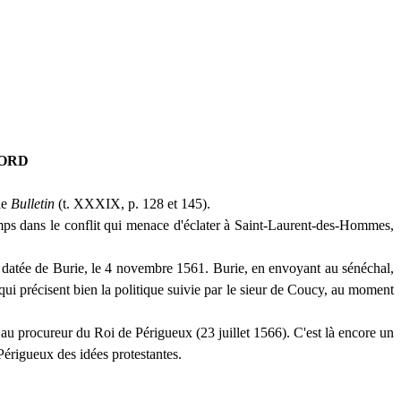
GORD
le
Bulletin
(t. XXXIX, p. 128 et 145).
emps dans le conflit qui menace d'éclater à Saint-Laurent-des-Hommes,
 datée de Burie, le 4 novembre 1561. Burie, en envoyant au sénéchal,
et qui précisent bien la politique suivie par le sieur de Coucy, au moment
 au procureur du Roi de Périgueux (23 juillet 1566). C'est là encore un
 Périgueux des idées protestantes.