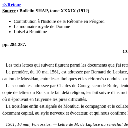
<<Retour
Source
: Bulletin SHAP, tome XXXIX (1912)
Contribution à l'histoire de la Réforme en Périgord
La monnaire royale de Domme
Loisel à Brantôme
pp. 284-287.
C
Les trois lettres qui suivent figurent parmi les documents que j'ai r
La première, du 10 mai 1561, est adressée par Bernard de Laplace, 
canton de Mussidan, entre les catholiques et les réformés conduits par
La seconde est adressée par Charles de Coucy, sieur de Burie, lieu
copie de lettres du Roi sur le fait delà religion, les fait suivre d'inst
où il éprouvait en Guyenne les pires difficultés.
La troisième enfin est signée de Montluc, le compagnon et le collabo
document capital, au style nerveux et évocateur, et qui nous confirme l
1561, 10 mai, Parrossias. — Lettre de M. de Laplace au sénéchal d