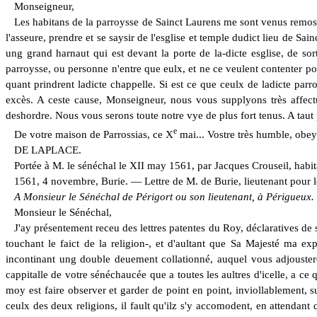
Monseigneur,
Les habitans de la parroysse de Sainct Laurens
me
sont venus remos
l'asseure, prendre et se saysir de l'esglise et temple dudict lieu de Sai
ung grand harnaut qui est devant la porte de la-dicte esglise, de sor
parroysse, ou personne n'entre
que
eulx,
et
ne ce veulent contenter po
quant prindrent ladicte chappelle. Si est ce que ceulx de ladicte parro
excès. A ceste cause, Monseigneur, nous vous supplyons très affect
deshordre. Nous
vous
serons toute notre vye de plus fort tenus. A ta
e
De votre maison de Parrossias, ce X
mai... Vostre très humble, obey
D
E
L
APLACE.
Portée à M. le sénéchal le XII may 1561, par Jacques Crouseil, habi
1561, 4 novembre, Burie. — Lettre de M. de Burie, lieutenant
pour
A Monsieur le Sénéchal de Périgort ou son lieutenant, à Périgueux.
Monsieur le Sénéchal,
J'ay présentement receu des lettres patentes du Roy, déclaratives de 
touchant le faict de la religion-, et d'aultant que Sa Majesté ma e
incontinant ung double deuement collationné, auquel vous adjousterez
cappitalle de votre sénéchaucée que a toutes les aultres d'icelle, a ce
moy est faire observer et garder de point en point, inviollablement, su
ceulx des deux religions, il fault qu'ilz s'y accomodent, en attendan