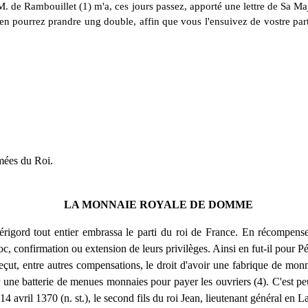
de Rambouillet (1) m'a, ces jours passez, apporté une lettre de Sa Majes
 en pourrez prandre ung double, affin que vous l'ensuivez de vostre par
rmées du Roi.
LA MONNAIE ROYALE DE DOMME
rigord tout entier embrassa le parti du roi de France. En récompense de
oc, confirmation ou extension de leurs privilèges. Ainsi en fut-il pour
eçut, entre autres compensations, le droit d'avoir une fabrique de monna
 une batterie de menues monnaies pour payer les ouvriers (4). C'est peut
14 avril 1370 (n. st.), le second fils du roi Jean, lieutenant général en