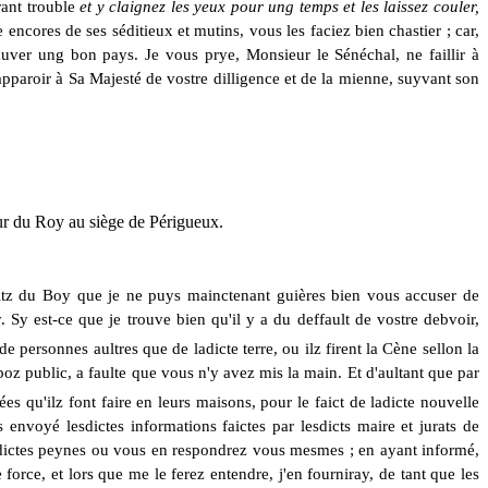
rant trouble
et y claignez les yeux pour ung temps et les laissez couler,
 encores de ses séditieux et mutins, vous les faciez bien chastier ; car,
sauver ung bon pays. Je vous prye, Monsieur le Sénéchal, ne faillir à
 apparoir à Sa Majesté de vostre dilligence et de la mienne, suyvant son
eur du Roy au siège de Périgueux.
éditz du Boy que je ne puys mainctenant guières bien vous accuser de
. Sy est-ce que je trouve bien qu'il y
a
du deffault de vostre debvoir,
 personnes aultres que de ladicte terre, ou ilz firent la Cène sellon la
epoz public, a faulte que vous n'y avez mis la main. Et d'aultant que par
es qu'ilz font faire en leurs maisons, pour le faict de ladicte nouvelle
s envoyé lesdictes informations faictes par lesdicts maire et jurats de
esdictes peynes ou vous en respondrez vous mesmes ; en ayant informé,
orce, et lors que me le ferez entendre, j'en fourniray, de tant que les