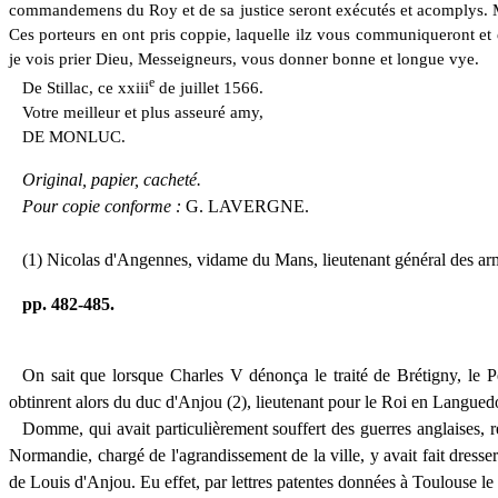
commandemens du Roy et de sa justice seront exécutés et acomplys. M. 
Ces porteurs en ont pris coppie, laquelle ilz vous communiqueront et
je vois prier Dieu, Messeigneurs, vous donner bonne et longue vye.
e
De Stillac, ce xxiii
de juillet 1566.
Votre meilleur et plus asseuré amy,
D
E MONLUC.
Original, papier, cacheté.
Pour
copie
conforme :
G. L
AVERGNE.
(1) Nicolas d'Angennes, vidame du
Mans,
lieutenant général des a
pp. 482-485.
On sait que lorsque Charles V dénonça le traité de Brétigny, le Pé
obtinrent alors du duc d'Anjou (2), lieutenant pour le Roi en Langued
Domme, qui avait particulièrement souffert des guerres anglaises, r
Normandie, chargé de l'agrandissement de la ville, y avait fait dresser
de Louis d'Anjou. Eu effet, par lettres patentes données à Toulouse le 