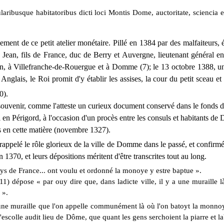
laribusque habitatoribus dicti loci Montis Dome, auctoritate,
sciencia e
ement de ce petit atelier monétaire. Pillé en 1384 par des malfaiteurs, 
, Jean, fils de France, duc de Berry et Auvergne, lieutenant général
en, à Villefranche-de-Rouergue et à Domme (7); le 13 octobre 1388, u
Anglais, le Roi promit d'y établir les assises, la cour du petit sceau et 
0).
 souvenir, comme l'atteste un curieux document conservé dans le fonds
en Périgord, à l'occasion d'un procès entre les consuls et habitants de D
s en cette matière (novembre 1327).
ppelé le rôle glorieux de la ville de Domme dans le passé, et confirmé 
370, et leurs dépositions méritent d'être transcrites tout au long.
oys de France... ont voulu et ordonné la monoye y estre baptue ».
(11)
dépose « par ouy dire que, dans ladicte ville, il y a une muraille l
 ».
une muraille que l'on appelle communément là où l'on batoyt la monnoye,
 a l'escolle audit lieu de Dôme, que quant les gens serchoient la piarre et 