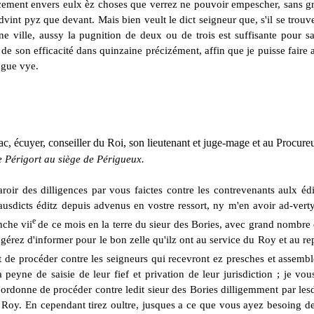
lcement envers eulx èz choses que verrez ne pouvoir empescher, sans g
advint pyz que devant. Mais bien veult le dict seigneur que, s'il se trouve
ne ville, aussy la pugnition de deux ou de trois est suffisante pour 
 de son efficacité dans quinzaine précizément, affin que je puisse faire
ngue vye.
ac, écuyer, conseiller du Roi, son lieutenant et juge-mage et au Procur
 Périgort au siège de Périgueux.
aroir des dilligences par vous faictes contre les contrevenants aulx 
sdicts éditz depuis advenus en vostre ressort, ny m'en avoir ad-verty
e
nche vii
de ce mois en la terre du sieur des Bories, avec grand nombre de
 ingérez d'informer pour le bon zelle qu'ilz ont au service du Roy et au r
ct de procéder contre les seigneurs qui recevront ez presches et assemblé
a peyne de saisie de leur fief et privation de leur
jurisdiction
; je vou
s ordonne de procéder contre ledit sieur des Bories dilligemment par l
Roy. En cependant tirez oultre, jusques a ce que vous ayez besoing de f