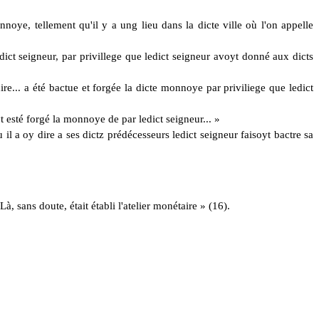
nnoye, tellement qu'il y a ung lieu dans la dicte ville où l'on appelle
udict seigneur, par privillege que ledict seigneur avoyt donné aux dicts
re... a été bactue et forgée la dicte monnoye par priviliege que ledict
t esté forgé la monnoye de par ledict seigneur... »
ou
il
a oy dire a ses dictz prédécesseurs ledict seigneur faisoyt bactre sa
Là, sans doute, était établi l'atelier monétaire » (16).