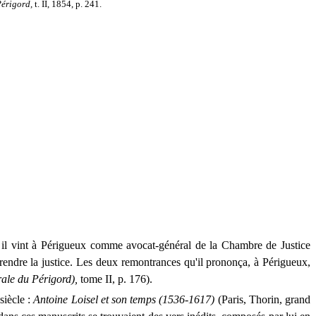
Périgord,
t. II, 1854, p. 241.
nd il vint à Périgueux comme avocat-général de la Chambre de Justice
 rendre la justice. Les deux remontrances qu'il prononça, à Périgueux,
rale du Périgord),
tome II, p. 176).
siècle :
Antoine Loisel et son temps
(1536-1617)
(Paris, Thorin, grand