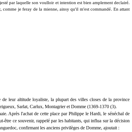
té par laquelle son voulloir et intention est bien amplement declairé.
t, comme je feray de la mienne, ainsy qu'il m'est commandé. En attant
 leur altitude loyaliste, la plupart des villes closes de la province
 Périgueux, Sarlat, Carlux, Montagrier et Domme (1369-1370 (3).
ie. Après l'achat de cette place par Philippe le Hardi, le sénéchal de
-être ce souvenir, rappelé par les habitants, qui influa sur la décision
 Languedoc, confirmant les anciens privilèges de Domme, ajoutait :