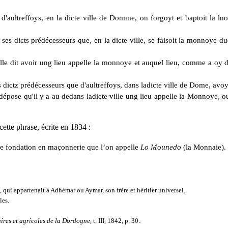
 d'aultreffoys, en la dicte ville de Domme, on forgoyt et baptoit la lno
a ses dicts prédécesseurs que, en la dicte ville, se faisoit la monnoye d
ille dit avoir ung lieu appelle la monnoye et auquel lieu, comme a oy di
 dictz prédécesseurs que d'aultreffoys, dans ladicte ville de Dome, avoy
dépose qu'il y a au dedans ladicte ville ung lieu
appelle la
Monnoye, 
tte phrase, écrite en 1834 :
de fondation en maçonnerie que l’on appelle
Lo Mounedo
(la Monnaie). 
ui appartenait à Adhémar ou Aymar, son frère et héritier universel.
les.
aires et agricoles de la Dordogne,
t. III, 1842, p. 30.