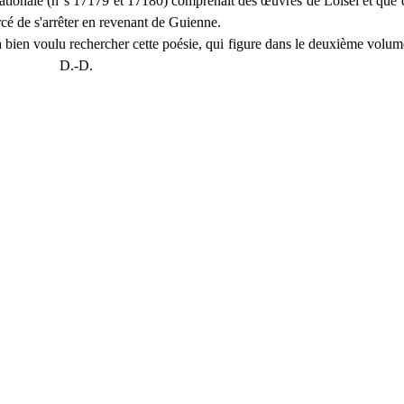
 nationale (n°s 17179 et 17180) comprenait des œuvres de Loisel et que 
rcé de s'arrêter en revenant de Guienne.
 bien voulu rechercher cette poésie, qui figure dans le deuxième volume 
D.-D.