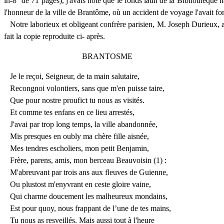
in-8° de 71 pages), j'avais noté que le fonds latin de la Bibliothèque
l'honneur de la ville de Brantôme, où un accident de voyage l'avait fo
Notre laborieux et obligeant confrère parisien, M. Joseph Durieux, a
fait la copie reproduite ci- après.
BRANTOSME
Je le reçoi, Seigneur, de ta main salutaire,
Recongnoi volontiers, sans que m'en puisse taire,
Que pour nostre proufict tu nous as visités.
Et comme tes enfans en ce lieu arrestés,
J'avai par trop long temps, la ville abandonnée,
Mis presques en oubly ma chère fille aisnée,
Mes tendres escholiers, mon petit Benjamin,
Frère, parens, amis, mon berceau Beauvoisin (1) :
M'abreuvant par trois ans aux fleuves de Guienne,
Ou plustost m'enyvrant en ceste gloire vaine,
Qui charme doucement les malheureux mondains,
Est pour quoy, nous frappant de l’une de tes mains,
Tu nous as resveillés. Mais aussi tout à l'heure