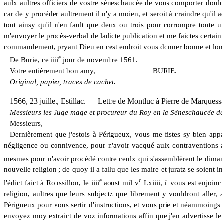
aulx aultres officiers de vostre séneschaucée de vous comporter dou
car de y procéder aultrement il n'y a moien, et seroit à craindre qu'il 
tout ainsy qu'il n'en fault que deux ou trois pour corrompre toute u
m'envoyer le procès-verbal de ladicte publication et me faictes certain
commandement, pryant Dieu en cest endroit vous donner bonne et lo
e
De Burie, ce iiii
jour de novembre 1561.
Votre entièrement bon amy,
B
URIE.
Original, papier, traces de cachet.
1566, 23 juillet, Estillac. — Lettre de Montluc à Pierre de Marquess
Messieurs les Juge mage et procureur du Roy en la Séneschaucée de
Messieurs,
Dernièrement que j'estois à Périgueux, vous me fistes sy bien app
négligence ou connivence, pour n'avoir vacqué aulx contraventions au
mesmes pour n'avoir procédé contre ceulx qui s'assemblèrent le dima
nouvelle religion ; de quoy il
a
fallu que les maire et juratz se soient
e
c
l'édict faict à Roussillon, le iiii
aoust mil v
Lxiiii, il vous est enjoin
religion, aultres que leurs subjectz que librement y vouldront aller, 
Périgueux pour vous sertir d'instructions, et vous prie et néammoing
envoyez moy extraict de voz informations affin que j'en advertisse le 