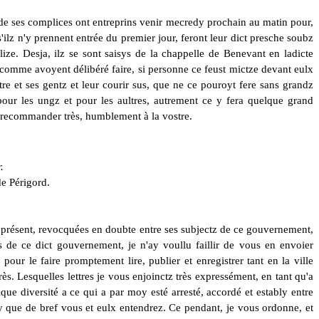
de ses complices ont entreprins venir mecredy prochain au matin pour,
'ilz n'y prennent entrée du premier jour, feront leur dict presche soubz
lize. Desja, ilz se sont saisys de la chappelle de Benevant en ladicte
 comme avoyent délibéré faire, si personne ce feust mictze devant eulx
re et ses gentz et leur courir sus,
que
ne ce pouroyt fere sans grandz
our les ungz et pour les aultres, autrement ce y fera quelque grand
me recommander très, humblement à la vostre.
.
e Périgord.
ps présent, revocquées en doubte entre ses subjectz de
ce
gouvernement,
s de ce dict gouvernement, je n'ay voullu faillir de vous en envoier
ur le faire promptement lire, publier et enregistrer tant en la ville
ès. Lesquelles lettres je vous enjoinctz très expressément, en tant qu'a
lque diversité a ce qui a par moy esté arresté, accordé et estably entre
sy que de bref vous et eulx entendrez. Ce pendant, je vous ordonne, et