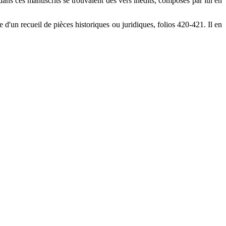
dans ces manuscrits se trouvaient des vers inédits, composés par lui en
d'un recueil de pièces historiques ou juridiques, folios 420-421. Il en