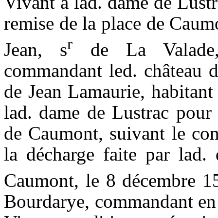
Vivant à lad.
dame
de
Lustr
remise de la place de
Caum
r
Jean,
s
de La
Valade
commandant
led
.
château
d
de Jean
Lamaurie
, habitan
lad. dame de
Lustrac
pour 
de
Caumont
, suivant le co
la décharge faite par lad.
Caumont
, le 8 décembre 1
Bourdarye
, commandant en