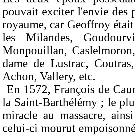
pouvait exciter l'envie des 
royaume, car Geoffroy étai
les
Milandes
,
Goudourvi
Monpouillan
,
Caslelmoron
dame de
Lustrac
, Coutras
Achon
,
Vallery
, etc.
En
1
57
2, François de
Cau
la
Saint-Barthélémy
; le plu
miracle au massacre, ains
celui-ci mourut empoisonné