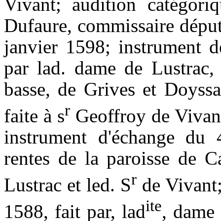
Vivant; audition catégori
Dufaure
, commissaire déput
janvier
1
598;
instrument 
par lad. dame de
Lustrac
,
basse, de Grives et
Doyssa
r
faite à
s
Geoffroy de Vivan
instrument d'échange du
rentes de la paroisse de Ca
r
Lustrac
et
led
.
S
de Vivant;
ite
1588, fait par, lad
, dame