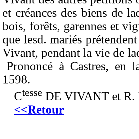
et
créances des biens de la
bois, forêts, garennes et vi
que
lesd
.
mariés
prétendent 
Vivant, pendant la vie de la
Prononcé à Castres, en 
1
598.
tesse
C
DE VIVANT
et
R.
<<Retour