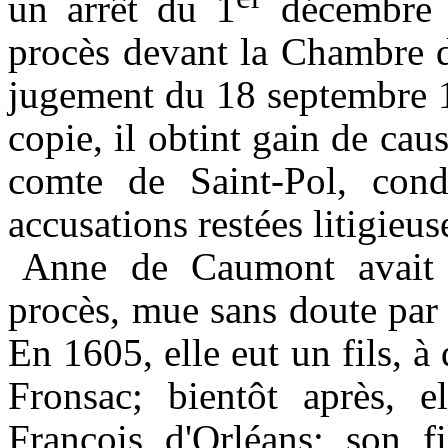
un arrêt du
1
décembr
procès devant la Chambre de
jugement du
18
septembre
copie, il obtint gain de caus
comte de Saint-Pol, con
accusations restées litigieu
Anne de
Caumont
avait 
procès, mue sans doute par
En 1605, elle eut un fils, à 
Fronsac; bientôt après, e
François d'Orléans; son f