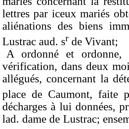
mariés
concernant la restit
lettres par iceux mariés ob
aliénations des biens imm
r
Lustrac
aud
.
s
de Vivant;
A ordonné et ordonne
vérification, dans deux mo
allégués, concernant la dé
place
de
Caumont
, faite
décharges à lui données, p
lad.
dame
de
Lustrac
; ensem