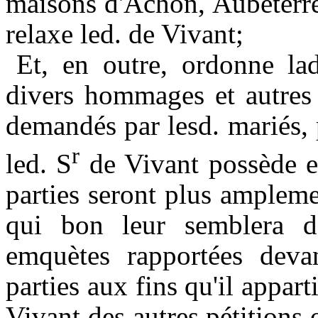
maisons d'
Achon
,
Aubeterr
relaxe
led
.
de
Vivant;
Et, en outre, ordonne la
divers hommages et autres 
demandés par
lesd
.
mariés
,
r
led
.
S
de Vivant possède en
parties seront plus ampleme
qui bon leur semblera 
emquètes
rapportées devan
parties aux fins qu'il appar
Vivant des autres pétitions 