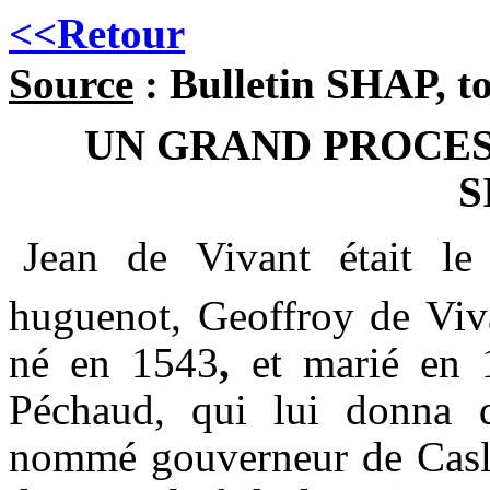
<<Retour
Source
: Bulletin SHAP, t
UN GRAND PROCES
S
Jean de Vivant était le 
huguenot, Geoffroy de Viv
né en
1543
,
et marié en
Péchaud
, qui lui donna d
nommé gouverneur de
Cas