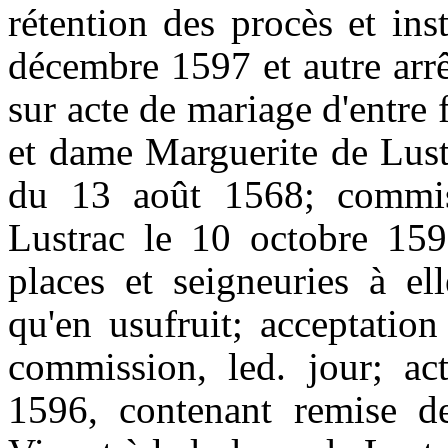
rétention des procès et
ins
décembre
1597
et autre ar
sur acte de mariage d'entre
et dame Marguerite de
Lust
du
13
août
1568;
commis
Lustrac
le
10
octobre
15
places et seigneuries à el
qu'en usufruit; acceptation
commission
,
led
.
jour
; ac
1596,
contenant remise d