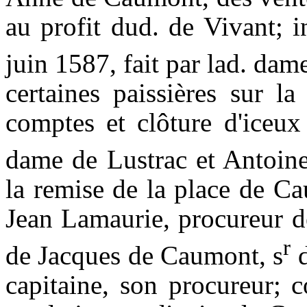
au profit
dud
.
de
Vivant; i
juin
1587,
fait par lad.
dam
certaines
paissières
sur la 
comptes et clôture d'iceu
dame
de
Lustrac
et Antoin
la remise de la place de
Ca
Jean
Lamaurie
, procureur 
r
de Jacques de
Caumont
,
s
d
capitaine, son procureur; 