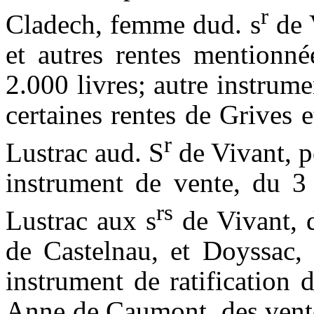
r
Cladech
, femme
dud
.
s
de 
et autres rentes mentionn
2
.000
livres; autre instrum
certaines rentes de Grives 
r
Lustrac
aud
.
S
de Vivant, 
instrument de vente, du 3
rs
Lustrac
aux
s
de Vivant, d
de Castelnau, et
Doyssac
,
instrument de ratification
Anne de
Caumont
, des vent