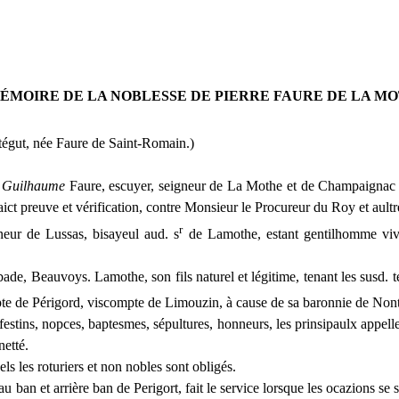
ÉMOIRE DE LA NOBLESSE DE PIERRE FAURE DE LA M
gut, née Faure de Saint-Romain.)
,
Guilhaume
Faure, escuyer, seigneur de La Mothe
et
de Champaignac en
faict preuve et vérification, contre Monsieur le Procureur du Roy et aultre
r
neur de Lussas, bisayeul aud. s
de Lamothe, estant gentilhomme viva
de, Beauvoys. Lamothe, son fils naturel et légitime, tenant les susd. te
e de Périgord, viscompte de Limouzin, à cause de sa baronnie de Nontr
 festins, nopces, baptesmes, sépultures, honneurs, les prinsipaulx appelle
netté.
els les roturiers et non nobles sont obligés.
 au ban et arrière ban
de
Perigort, fait le service lorsque les ocazions se 