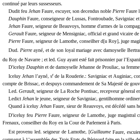
continué par leurs sussesseurs.
Dudit feu
Jehan
Faure, escuyer, son decendus noble
Pierre
Faure 
Dauphin
Faure,
conseigneur
de Lussas, Fontroubade, Savi
gniac
et
Jehan
Faure, seigneur de Beauvoys, homme d'armes de la compag
Gerault
Faure, seigneur
de
Mensigniac, official et grand vicaire d
Pierre
Faure, seigneur
de
Lamothe, conseilher d[u Roy], juge magist
Dud.
Pierre
ayné, et de son loyal mariage avec damoyselle Bertr
du Roy de Navarre ; et led. Guy ayant esté fait prisonnier par l’Espani
D'iceluy
Dauphin
et de damoyselle
Jehanne
de Prouliac, sa femme
r
Iceluy
Jehan
l’ayné, s
de la Rouderie.: Savigniac et Auginiac, co
compte de Brissac, et despuys commandement de Sa Majesté de gouverne
Led.
Gerault,
seigneur de
La
Roche
Pontisac,
recepveur géneral e
Ledict
Jehan
le jeune, seigneur
de
Savigniac, gentilhomme ordiner
Quand
à
iceluy
Jehan
Faure, sieur de Reauvoys,
est
dé
cédé
sans h
D'iceluy feu
Pierre
Faure, seigneur de Lamothe, juge magistral 
Frenaux, conseilher du
Roy
en la Cour de Parlement à Paris.
Est provenu led. seigneur de Lamothe, [
Guillaume
Faure, escuier
comparut à 1’assemblée des Trois Etats de Périgord faite en la ville de