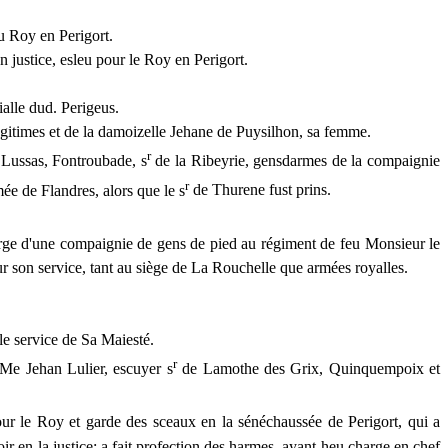
u Roy en Perigort.
n justice, esleu pour le Roy en Perigort.
alle dud. Perigeus.
légitimes et de la damoizelle Jehane de Puysilhon, sa femme.
r
 Lussas, Fontroubade, s
de la Ribeyrie, gensdarmes de la compaignie
r
ée de Flandres, alors que le s
de Thurene fust prins.
rge d'une compaignie de gens de pied au régiment de feu Monsieur le
 son service, tant au siège de La Rouchelle que armées royalles.
le service de Sa Maiesté.
r
r Me
Jehan
Lulier,
esc
uyer s
de
Lamothe des
Grix,
Quinquempoix
et
ur le Roy et garde des sceaux en la sénéchaussée de Perigort, qui a
ir en la justice; a fait profection des harmes, ayant heu charge en chef