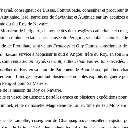
l’hayné, conseigneur de Lussas, Fontroubade, coneeilher et procureur d
 Augigniac, lesd. parroisses de Savigniac et Auginiac par luy acquizes e
nie du feu Roy de Navarre.
e Monsieur de Perigeux, chanoyne des deux esglizes cathedralle et colegi
rat criminel en lad. seneschausée de Perigort ; ses enfans naturels et 
ande de Prouilhac, sont venus
Francoys
et
Guy
Faures, conseigneur de
ol, faisant
service
à
Monsieur
le
dud d’Angou, frère du Roy, en
son
arm
, sont venus
Jehan
l'ayné,
Gerault,
aultre
Jehan
Faures, tous decedés.
nseilher du Roy en sa court de Parlement de Bourdeaux, qui a heu cha
ur à Limoges, ayant fait plusieurs et notables exploits de guerre pour
n Perigort pour Sa Maiesté.
e de la
maison
du Roy
de
Navarre.
oirs et vescu longuement, porté les
arm
es en plusieurs expéditions
pour
criminel, et de damoiselle Magdelene de Lulier, filhe de feu Monsieu
r
, s
de
Lamothe, coseigneur de Champaigniac, conseiller magistrat po
 Sarlat le 13 juin 1583], demandeur, lequel, oultre sa charge et de debvo