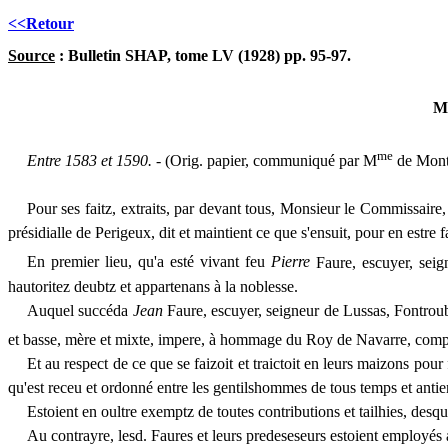
<<Retour
Source
: Bulletin SHAP, tome LV (1928)
pp. 95-97.
M
me
Entre 1583 et 1590. -
(Orig. papier, communiqué par M
de Monté
Pour ses faitz, extraits, par devant
tous,
Monsieur le Commissaire
présidialle de Perigeux, dit et maintient ce que s'ensuit, pour en estre 
En premier lieu, qu'a esté vivant feu
Pierre
Faure, escuyer, seig
hautoritez deubtz
et
appartenans à la noblesse.
Auquel succéda
Jean
Faure, escuyer, seigneur de Lussas, Fontrouba
et basse, mère et mixte, impere, à hommage du Roy de Navarre, compt
Et au respect de ce que se faizoit et traictoit en leurs maizons pour
qu'est receu et ordonné entre les gentilshommes de tous temps et antie
Estoient en oultre exemptz de toutes contributions et tailhies, desqu
Au contra
y
re, lesd. Faures et leurs predeseseurs estoient employés