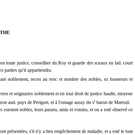
OTHE
 toute justice, conseilher du Roy et guarde des sceaux en lad. court
s parties qu'il appartiendra.
nt noblement, receu au renc et nombre des nobles, ez honneurs et
rres et seignuries noblement et en tout droit de justice haulte, moyene
r
on aud. pays de Perigort, et à l'omage aussy du s
baron de Mareuil.
s estoient nobles, leurs parans, amis et voisins, et ou a esté observé ce
sont présentées, s'il
n
'y a lieu empêchement de maladie, et a esté
le
tout