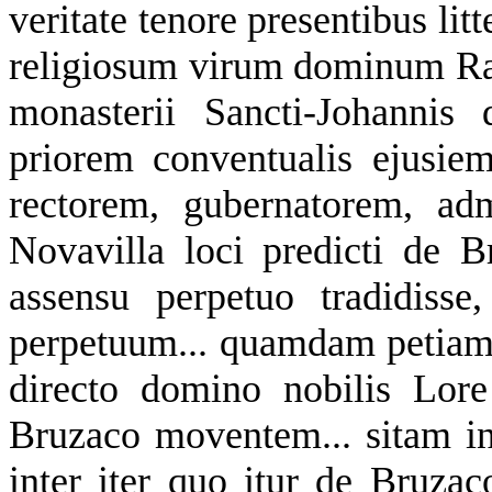
veritate tenore presentibus lit
religiosum virum dominum R
monasterii Sancti-Johannis 
priorem conventualis ejusiem
rectorem, gubernatorem, ad
Novavilla loci predicti de 
assensu perpetuo tradidisse
perpetuum... quamdam petiam t
directo domino nobilis Lor
Bruzaco moventem... sitam in
inter iter quo itur de Bruzac