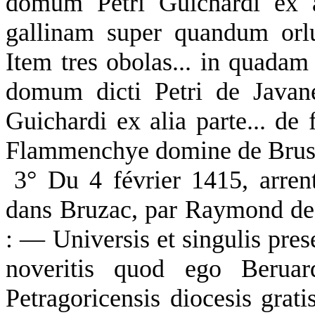
domum Petri Guichardi ex 
gallinam super quandum orl
Item tres obolas... in quad
domum dicti Petri de Javan
Guichardi ex alia parte... de
Flammenchye domine de Brusa
3° Du 4 février 1415, arren
dans Bruzac, par Raymond de 
: — Universis et singulis prese
noveritis quod ego Beruar
Petragoricensis diocesis grati