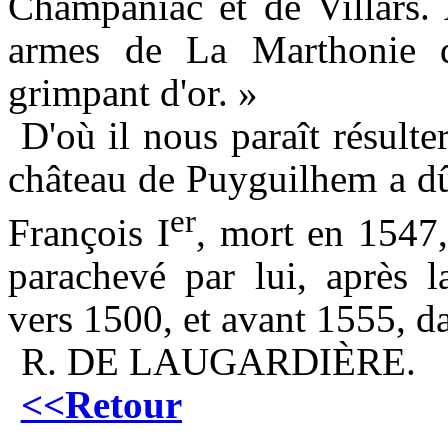
Champaniac et de Villars. 
armes de La Marthonie q
grimpant d'or. »
D'où il nous paraît résulte
château de Puyguilhem a dû
er
François I
, mort en 1547
parachevé par lui, après l
vers 1500, et avant 1555, da
R.
DE LAUGARDIÈRE.
<<Retour