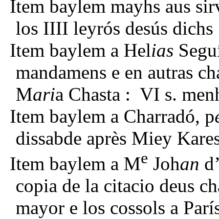
Item baylem mayhs aus sirv
los IIII leyrós desús dichs
Item baylem a Hel
ias
Seguí
mandamens e en autras chau
M
ari
a Chasta : VI s. menh
Item baylem a Charradó, p
dissabde
après Miey Kare
e
Item baylem a M
Joh
an
d’
copia de la citacio deus c
mayor e los cossols a Parí