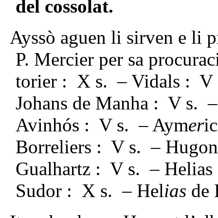
del cossolat.
Ayssò aguen li sirven e li 
P. Mercier per sa procura
torier : X s. – Vidals : V
Johans de Manha : V s. –
Avinhós : V s. – Aym
er
i
Borreliers : V s. – Hugon
Gualhartz : V s. – Helias
Sudor : X s. – Hel
ias
de 