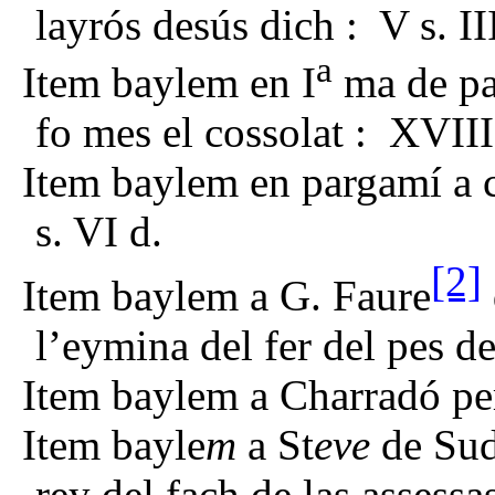
layrós desús dich : V s. II
a
Item baylem en I
ma de pa
fo mes el cossolat : XVIII
Item baylem en pargamí a 
s. VI d.
[2]
Item baylem a G. Faure
l’eymina del fer del pes de
Item baylem a Charradó pe
Item bayle
m
a St
eve
de Sud
rey del fach de las assessa