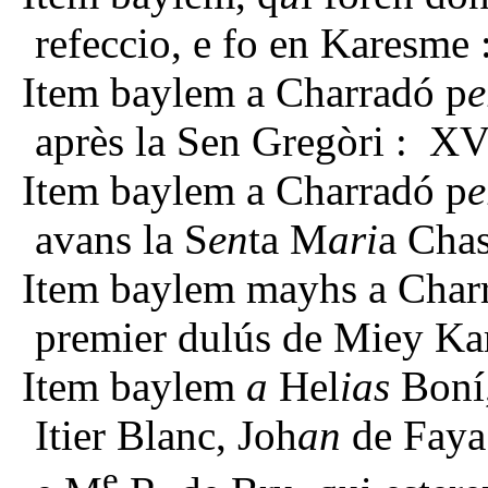
refeccio, e fo en Karesme 
Item baylem a Charradó p
e
après la Sen Gregòri : XV
Item baylem a Charradó p
e
avans la S
en
ta M
ari
a Chas
Item baylem mayhs a Char
premier dulús de Miey Ka
Item baylem
a
Hel
ias
Boní
Itier Blanc, Joh
an
de Faya 
e