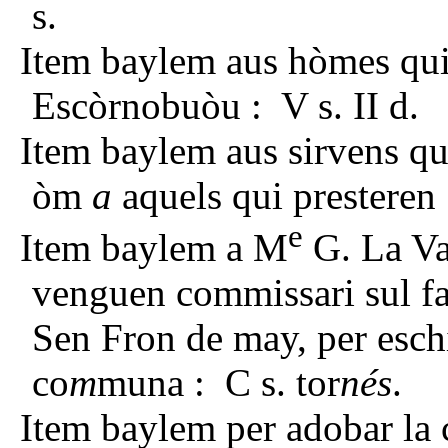
s.
Item baylem aus hòmes qui 
Escòrnobuòu : V s. II d.
Item baylem aus sirvens qu
òm
a
aquels qui presteren
e
Item baylem a M
G. La Va
venguen commissari sul fa
Sen Fron de may, per esch
co
m
muna : C s. tor
nés
.
Item baylem per adobar la cl