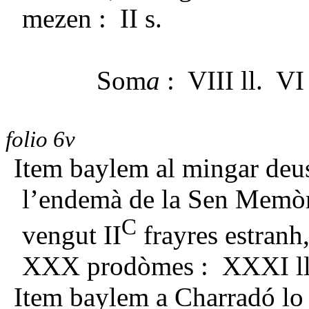
mezen : II s.
Som
a
: VIII ll. VI 
folio 6v
Item baylem al mingar deus
l’endemà de la Sen Memòri,
C
vengut II
frayres estranh
XXX prodòmes : XXXI ll. 
Item baylem a Charradó lo t