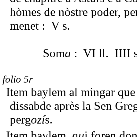
hòmes de nòstre poder, per
menet : V s.
Som
a
: VI ll. IIII 
folio 5r
Item baylem al mingar que
dissabde après la Sen Greg
perg
ozí
s.
Item baylem, q
u
i foren do