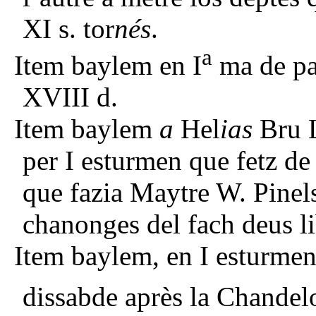
XI s. tor
nés
.
a
Item baylem en I
ma de pap
XVIII d.
Item baylem
a
Hel
ias
Bru L
per I esturmen que fetz de
que fazia Maytre W. Pinel
chanonges del fach deus li
Item baylem, en I esturmen 
dissabde après la Chandelo