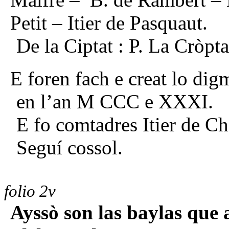
Petit – Itier de Pasquaut.
De la Ciptat : P. La Cròpt
E foren fach e creat lo dig
en l’an M CCC e XXXI.
E fo comtadres Itier
de Ch
Seguí cossol.
folio 2v
Ayssò son las baylas que 