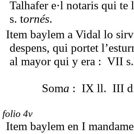
Talhafer e·l notaris qui te
s. t
ornés
.
Item baylem a Vidal lo sirv
despens, qui portet l’est
al mayor qui y era : VII s.
Som
a
: IX ll. III 
folio 4v
Item baylem en I mandame