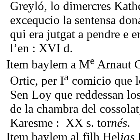
Greyló, lo dimercres Kath
excequcio la sentensa don
qui era jutgat a pendre e er
l’en : XVI d.
e
Item baylem a M
Arnaut G
a
Ortic, per I
comicio que l
Sen Loy que reddessan los 
de la chambra del cossolat
Karesme : XX s. tor
nés
.
Item baylem al filh Hel
ias
L