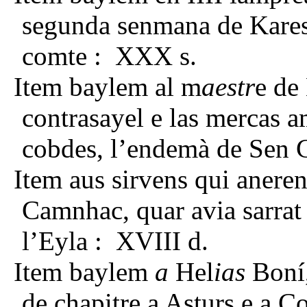
segunda senmana de Kares
comte : XXX s.
Item baylem al m
aestr
e de
contrasayel e las mercas 
cobdes, l’endemà de Sen G
Item aus sirvens qui aneren
Camnhac, quar avia sarrat
l’Eyla : XVIII d.
Item baylem
a
Hel
ias
Boní,
de chapitre a Asturs e a 