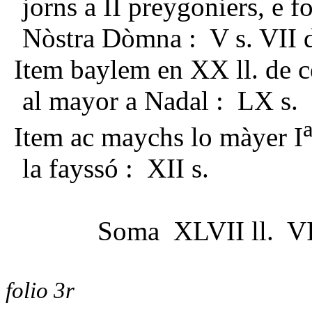
jorns a II preygoniers, e 
Nòstra Dòmna : V s. VII 
Item baylem en XX ll. de ce
al mayor a Nadal : LX s.
Item ac maychs lo màyer I
la fayssó : XII s.
Soma XLVII ll. VI
folio 3r