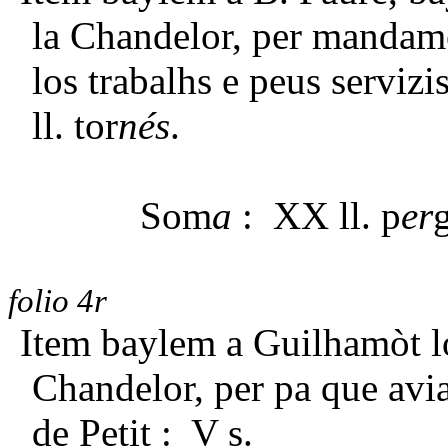
la Chandelor, per mandame
los trabalhs e peus servizis
ll. tor
nés
.
Som
a
: XX ll. p
er
folio 4r
Item baylem a Guilhamòt lo 
Chandelor, per pa que av
de Petit : V s.