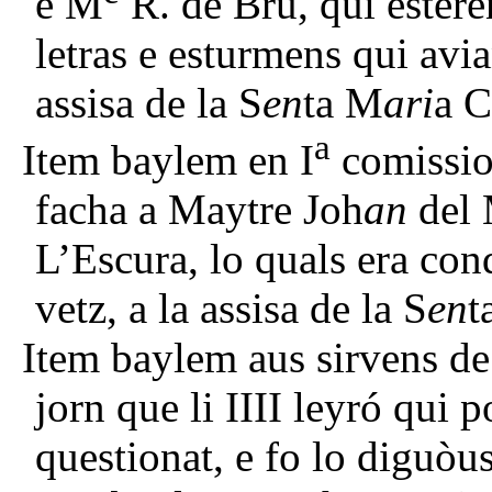
e M
R. de Bru, qui esteren
letras e esturmens qui avian
assisa de la S
en
ta M
ari
a C
a
Item baylem en I
comissio
facha a Maytre Joh
an
del 
L’Escura, lo quals era con
vetz, a la assisa de la S
en
t
Item baylem aus sirvens de
jorn que li IIII leyró qui
questionat, e fo lo diguò