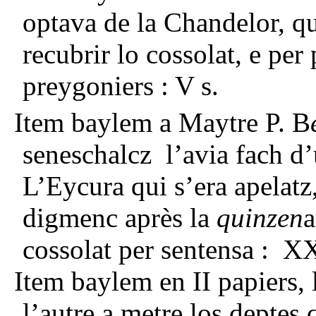
optava de la Chandelor, qui
recubrir lo cossolat, e pe
preygoniers : V s.
Item baylem a Maytre P. B
seneschalcz l’avia fach d
L’Eycura qui s’era apelatz,
digmenc après la
quinzen
a
cossolat per sentensa : XX
Item baylem en II papiers, 
l’autre a metre los deptes 