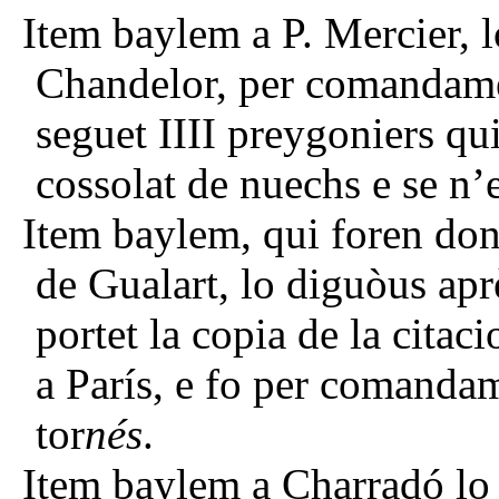
Item baylem a P. Mercier, l
Chandelor, per comandamen
seguet IIII preygoniers qu
cossolat de nuechs e se n’
Item baylem, qui foren don
de Gualart, lo diguòus apr
portet la copia de la cita
a París, e fo per comandam
tor
nés
.
Item baylem a Charradó lo s