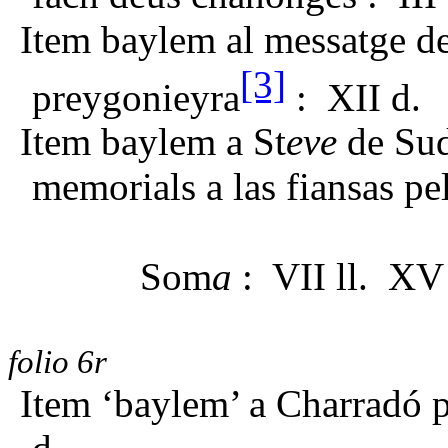
Item baylem al messatge d
[3]
preygonieyra
: XII d.
Item baylem a St
eve
de Su
memorials a las fiansas pel
Som
a
: VII ll. XV 
folio 6r
Item ‘baylem’ a Charradó 