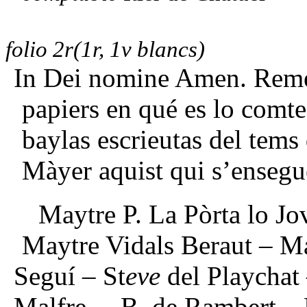
folio 2r(1r, 1v blancs)
In Dei nomine Amen. Remen
papiers en qué es lo comtes
baylas escrieutas del tems
Màyer aquist qui s’ensegu
Maytre P. La Pòrta lo J
Maytre Vidals Beraut – 
Seguí – St
eve
del Playchat
Malfre – B. de Rambert – B