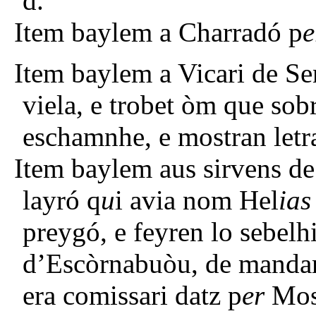
d.
Item baylem a Charradó p
e
Item baylem a Vicari de Sen
viela, e trobet òm que sob
eschamnhe, e mostran letra
Item baylem aus sirvens de 
layró q
u
i avia nom Hel
ias
preygó, e feyren lo sebelhi
d’Escòrnabuòu, de mandam
era comissari datz p
er
Mos