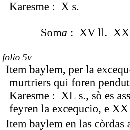
Karesme : X s.
Som
a
: XV ll. XXI
folio 5v
Item baylem, per la excequc
murtriers qui foren pendut
Karesme : XL s., sò es ass
feyren la excequcio, e XX 
Item baylem en las còrdas a