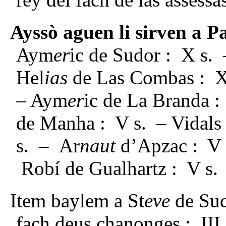
Ayssò aguen li sirven a P
Aym
er
ic de Sudor : X s. 
Hel
ias
de Las Combas : X
– Aym
er
ic de La Branda 
de Manha : V s. – Vidals
s. – Ar
naut
d’Apzac : V 
Robí de Gualhartz : V s
Item baylem a St
eve
de Su
fach deus chanonges : III 