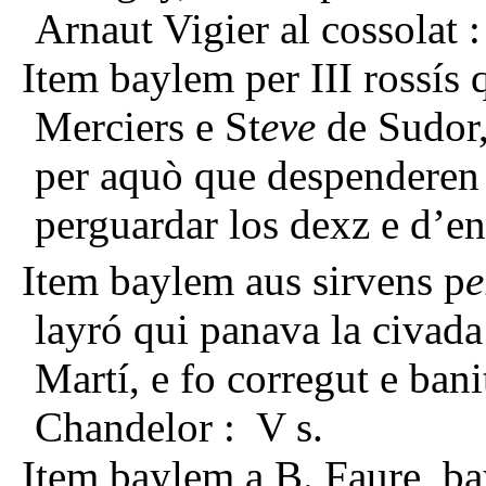
Arnaut Vigier al cossolat : 
Item baylem per III rossís
Merciers e St
eve
de Sudor,
per aquò que despenderen 
perguardar los dexz e d’ent
Item baylem aus sirvens p
e
layró qui panava la civad
Martí, e fo corregut e banit
Chandelor : V s.
Item baylem a B. Faure, bay