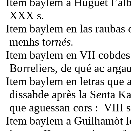
Item baylem a Huguet l’alba
XXX s.
Item baylem en las raubas d
menhs t
ornés.
Item baylem en VII cobdes
Borreliers, de qué ac arga
Item baylem en letras que a
dissabde après la S
en
ta Ka
que aguessan cors : VIII s
Item baylem a Guilhamòt lo