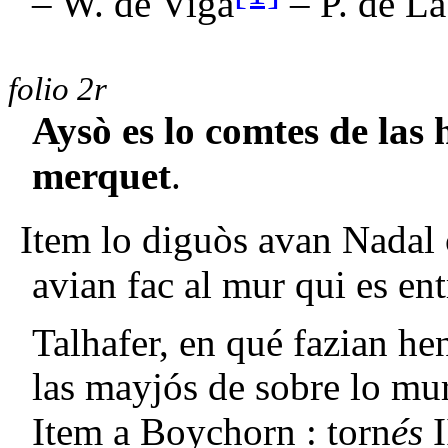
– W. de Vigà
– P. de La
folio 2r
Aysò es lo comtes de las 
merquet
.
Item lo diguòs avan Nadal
avian fac al mur qui es ent
Talhafer, en qué fazian h
las mayjós de sobre lo mur
Item a Boychorn : torn
és
I