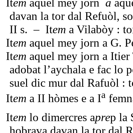
It
em
aquel mey jorn
a
aqu
davan la tor dal Refuòl, s
II s.
– It
em
a Vilabòy : to
It
em
aquel mey jorn
a G. P
It
em
aquel mey jorn
a Itie
adobat l’aychala e fac lo
suel dic mur dal Rafuòl : 
a
It
em
a II hòmes e a I
femna
It
em
lo dimercres a
pre
p la
hobrava davan la tor dal R