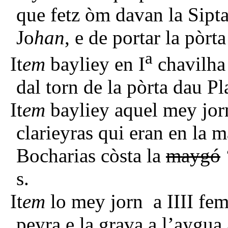
que fetz òm davan la Sipt
Jo
han
, e de portar la pòrta
a
It
em
bayliey en I
chavilha 
dal torn de la pòrta dau Pla
It
em
bayliey aquel mey jor
clarieyras qui eran en la 
Bocharias còsta la
maygó
s.
It
em
lo mey jorn a IIII fem
peyra e la grava a l’aygua 