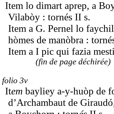
Item lo dimart aprep, a Bo
Vilabòy : tornés II s.
Item a G. Pernel lo faychil
hòmes de manòbra : tornés 
Item a I pic qui fazia mesti
(fin de page déchirée)
folio 3v
It
em
bayliey a-y-huòp de f
d’Archambaut de Giraudó,
a Boychorn : torn
és
II s.