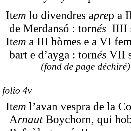
It
em
lo divendres a
pre
p a 
de Merdansó : torn
és
IIII 
It
em
a III hòmes e a VI fem
bart e d’ayga : torn
és
VII 
(fond de page déchiré)
folio 4v
It
em
l’avan vespra de la C
A
rnaut
Boychorn, qui hobr