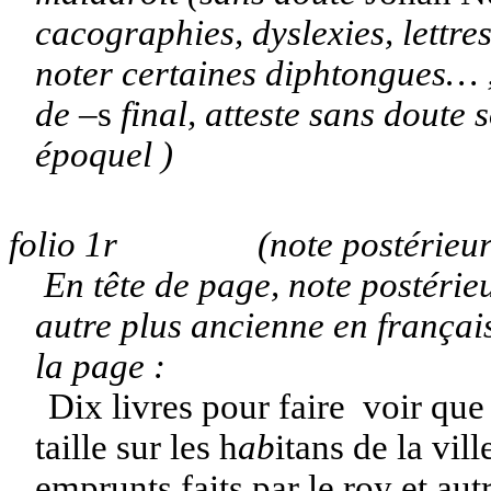
cacographies, dyslexies, lettres
noter certaines diphtongues… ;
de –
s
final, atteste sans doute 
époquel )
folio 1r (note postérieur
En tête de page, note postérieu
autre plus ancienne en françai
la page :
Dix livres pour faire voir que
taille sur les h
ab
itans de la vill
emprunts faits par le roy et aut