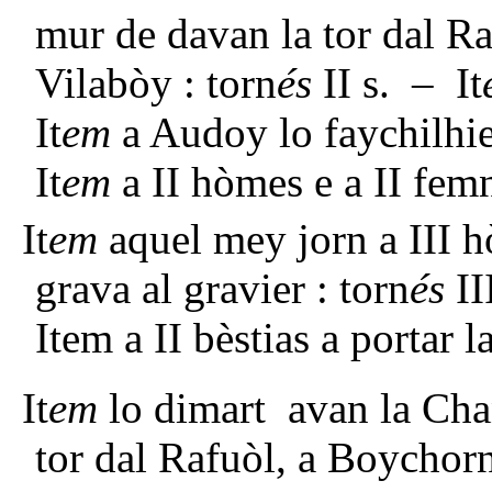
mur de davan la tor dal Ra
Vilabòy : torn
és
II s. – It
It
em
a Audoy lo faychilhie
It
em
a II hòmes e a II fem
It
em
aquel mey jorn a III h
grava al gravier : torn
és
II
Item a II bèstias a portar l
It
em
lo dimart avan la Chan
tor dal Rafuòl, a Boychorn