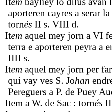
It
em
bayliey lo dilús avan 
aporteren cayres a serar l
torn
és
II s. VIII d.
It
em
aquel mey jorn a VI f
terra e aporteren peyra a e
IIII s.
It
em
aquel mey jorn per far 
qui vay ves S. Jo
han
endre
Pereguers a P. de Puey Au
Item a W. de Sac : torn
és
II