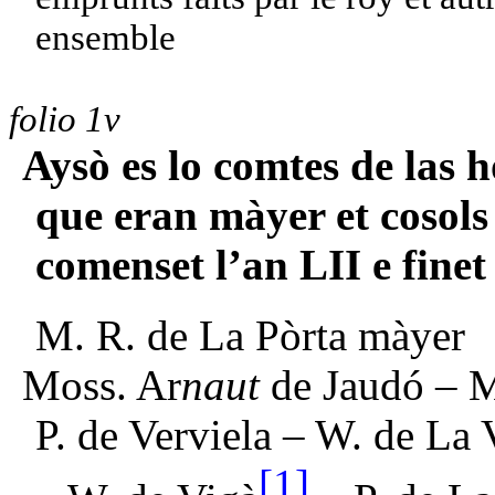
ensemble
folio 1v
Aysò es lo comtes de las 
que eran màyer et cosols
comenset l’an LII e finet 
M. R. de La Pòrta màyer
Moss. Ar
naut
de Jaudó – M
P. de Verviela – W. de La 
[1]