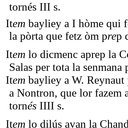
tornés III s.
It
em
bayliey a I hòme qui f
la pòrta que fetz òm p
re
p 
It
em
lo dicmenc aprep la Co
Salas per tota la senmana p
It
em
bayliey a W. Reynaut p
a Nontron, que lor fazem a
torn
és
IIII s.
It
em
lo dilús avan la Chand