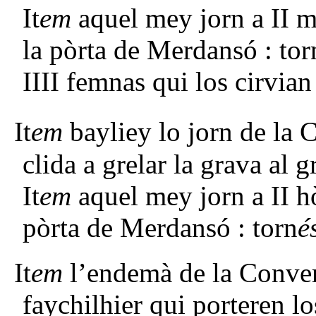
It
em
aquel mey jorn a II 
la pòrta de Merdansó : tor
IIII femnas qui los cirvian 
It
em
bayliey lo jorn de la 
clida a grelar la grava al g
It
em
aquel mey jorn a II h
pòrta de Merdansó : torn
é
It
em
l’endemà de la Conver
faychilhier qui porteren los