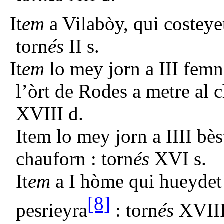
It
em
a Vilabòy, qui costeye
torn
és
II s.
It
em
lo mey jorn a III fem
l’òrt de Rodes a metre al 
XVIII d.
Item lo mey jorn a IIII bès
chauforn : torn
és
XVI s.
It
em
a I hòme qui hueydet a
[8]
pesrieyra
: torn
és
XVIII