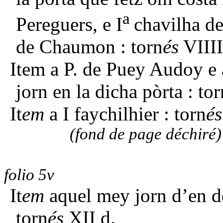
a
Pereguers, e I
chavilha d
de Chaumon : torn
és
VIIII
Item a P. de Puey Audoy e 
jorn en la dicha pòrta : torn
It
em
a I faychilhier : torn
é
(fond de page déchiré)
folio 5v
It
em
aquel mey jorn d’en d
torn
és
XII d.