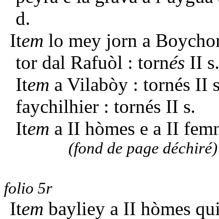
d.
It
em
lo mey jorn a Boychor
tor dal Rafuòl : torn
és
II s
It
em
a Vilabòy : tornés II 
faychilhier : tornés II s.
It
em
a II hòmes e a II fem
(fond de page déchiré)
folio 5r
It
em
bayliey a II hòmes qui