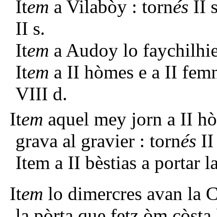
It
em
a Vilabòy : torn
és
II 
II s.
It
em
a Audoy lo faychilhier
It
em
a II hòmes e a II fem
VIII d.
It
em
aquel mey jorn a II hò
grava al gravier : torn
és
II
Item a II bèstias a portar l
It
em
lo dimercres avan la 
la pòrta que fetz òm còsta