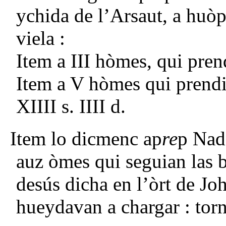
ychida de l’Arsaut, a huòp
viela :
Item a III hòmes, qui prend
Item a V hòmes qui prendi
XIIII s. IIII d.
Item lo dicmenc ap
re
p Nad
auz òmes qui seguian las b
desús dicha en l’òrt de Joh
hueydavan a chargar : torn