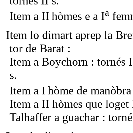
tornés II s.
a
Item a II
hòmes e a I
femn
Item lo dimart aprep la Bre
tor de Barat :
Item a Boychorn : tornés I
s.
Item a I
hòme de manòbra 
Item a II hòmes que loget
Talhaffer a guachar : tornés