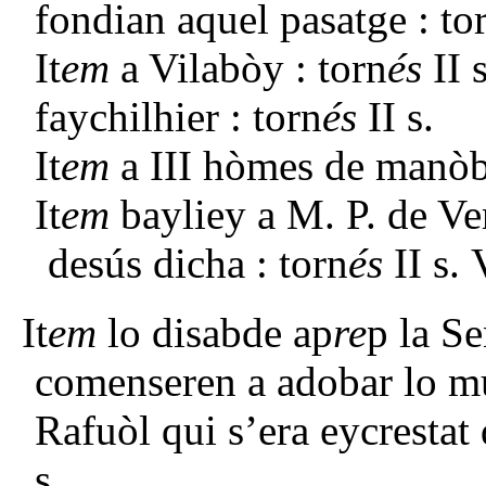
fondian aquel pasatge : tor
It
em
a Vilabòy : torn
és
II 
faychilhier : torn
és
II s.
It
em
a III hòmes de manòbr
It
em
bayliey a M. P. de Ver
desús dicha : torn
és
II s. 
It
em
lo disabde ap
re
p la S
comenseren a adobar lo mur
Rafuòl qui s’era eycrestat 
s.