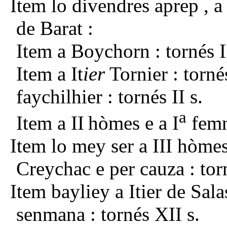
Item lo divendres aprep , a
de Barat :
Item a Boychorn : tornés II
Item a It
ier
Tornier : torné
faychilhier : tornés II s.
a
Item a II
hòmes e a I
femn
Item lo mey ser a III hòmes
Creychac e p
er cauza : tor
Item bayliey a Itier de Sala
senmana : tornés XII s.