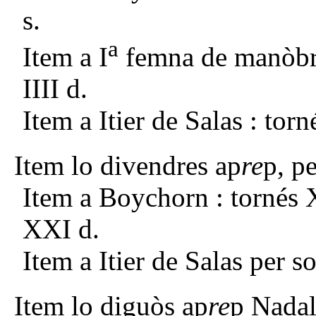
s.
a
Item a I
femna de manòbra 
IIII d.
Item a Itier de Salas : torn
Item lo divendres ap
re
p, p
Item a Boychorn : tornés 
XXI d.
Item a Itier de Salas per so
Item lo diguòs ap
re
p Nadal 