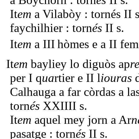
It
em
a Vilabòy : tornés II
faychilhier : torn
és
II s.
It
em
a III
hòmes e a II fem
It
em
bayliey lo diguòs ap
r
per I q
ua
rtier e II l
iouras
d
Calhauga a far còrdas a las
torn
és
XXIIII s.
It
em
aquel mey jorn a Ar
n
pasatge : torn
és
II s.