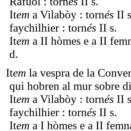
Rafuòl : torn
és
II s.
It
em
a Vilabòy : torn
és
II 
faychilhier : torn
és
II s.
It
em
a II hòmes e a II fem
d.
It
em
la vespra de la Conve
qui hobren al mur sobre di
It
em
a Vilabòy : torn
és
II 
faychilhier : torn
és
II s.
It
em
a I hòmes e a II femn