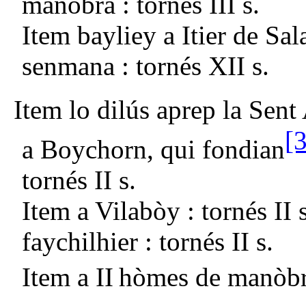
manòbra : tornés III s.
Item bayliey a Itier de Sal
senmana : tornés XII s.
Item lo dilús aprep la Sent 
[3
a Boychorn, qui fondian
tornés II s.
Item a Vilabòy : tornés II
faychilhier : tornés II s.
Item a II
hòmes de manòbra 