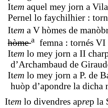
It
em
aquel mey jorn a Vila
Pernel lo faychilhier : torn
It
em
a V
hòmes de manòbra
a
hòme
femna : tornés VI 
It
em
lo mey jorn a II char
d’Archambaud de Giraudó :
It
em
lo mey jorn a P. de Ba
huòp d’apondre la dicha 
It
em
lo divendres ap
re
p la