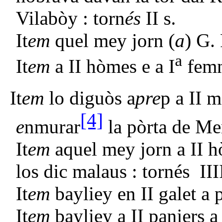
Vilabòy : torn
és
II s.
It
em
quel mey jorn
(
a
) G. 
a
It
em
a II hòmes e a I
femn
It
em
lo diguòs a
pre
p a II 
[4]
e
nmurar
la pòrta de Me
It
em
aquel mey jorn a II h
los dic malaus : tornés IIII
It
em
bayliey en II galet a 
It
em
bayliey a II paniers a