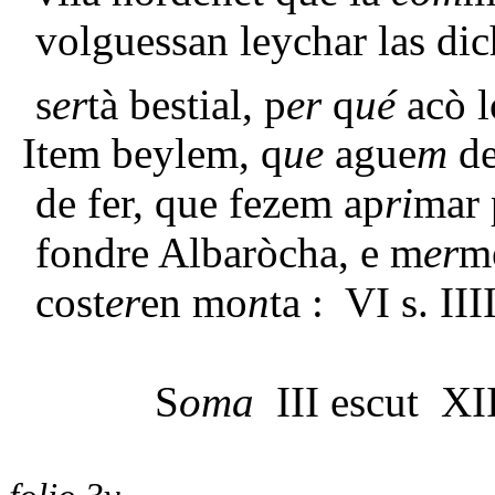
volguessan leychar las di
s
er
tà bestial, p
er
q
ué
acò l
Item beylem, q
ue
ague
m
de
de fer, que fezem ap
ri
mar 
fondre Albaròcha, e m
er
me
cost
er
en mo
n
ta : VI s. III
S
oma
III escut XII