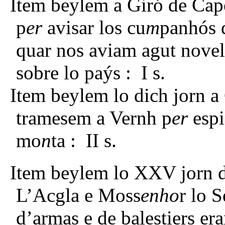
Item beylem a Giró de Cape
p
er
avisar los cu
m
panhós 
quar nos aviam agut novel
sobre lo paýs : I s.
Item beylem lo dich jorn a
tramesem a Vernh p
er
espi
mo
n
ta : II s.
Item beylem lo XXV jorn d
L’Acgla e Moss
enho
r lo 
d’armas e de balestiers er