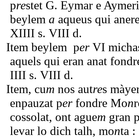
p
re
stet G. Eymar e Aymer
beylem
a
aqueus qui anere
XIIII s. VIII d.
Item beylem p
er
VI micha
aquels qui eran anat fond
IIII s. VIII d.
Item, cu
m
nos aut
re
s màyer
enpauzat p
er
fondre Mo
n
r
cossolat, ont ague
m
gran p
levar lo dich talh, mo
n
ta :