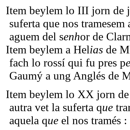
Item beylem lo III jorn de j
suferta que nos tramesem 
aguem del s
enh
or de Clarm
Item beylem a Hel
ias
de Mi
fach lo rossí qui fu pres p
Gaumý a ung Anglés de 
Item beylem lo XX jorn de f
autra vet la suferta q
ue
tra
aquela q
ue
el nos tramés : 