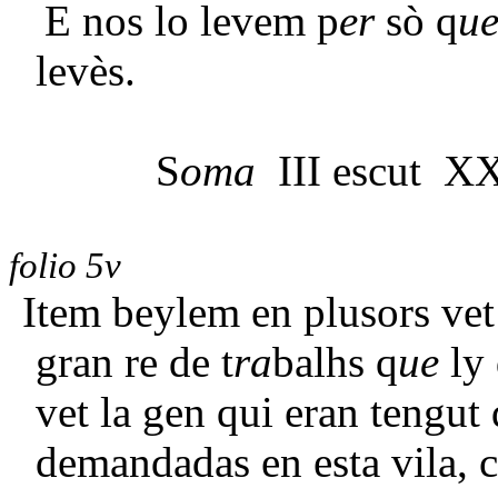
E nos lo levem p
er
sò q
u
levès.
S
oma
III escut XX
folio 5v
Item beylem en plusors vet
gran re de t
ra
balhs q
ue
ly 
vet la gen qui eran tengut
demandadas en esta vila, 