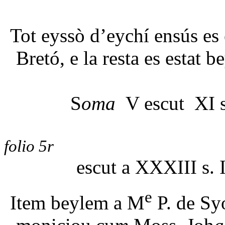
Tot eyssò d’eychí ensús es 
Bretó, e la resta es estat b
S
oma
V escut XI s
folio 5r
escut a XXXIII s. I
e
Item beylem a M
P. de Syo