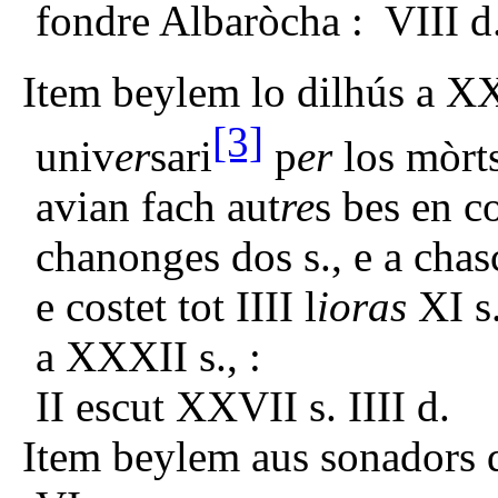
fondre Albaròcha : VIII d
Item beylem lo dilhús a XX
[3]
univ
er
sari
p
er
los mòrts
avian fach aut
re
s bes en c
chanonges dos s., e a chas
e costet tot IIII l
ioras
XI s.
a XXXII s., :
II escut X
Item beylem aus sonadors 