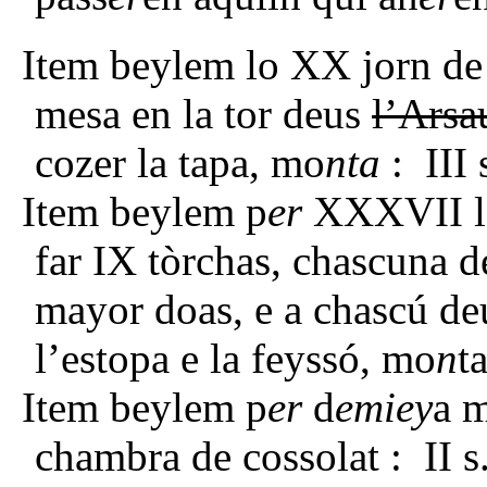
Item beylem lo XX jorn de
mesa en la tor deus
l’Arsa
cozer la tapa, mo
nta
: III 
Item beylem p
er
XXXVII l
far IX tòrchas, chascuna de
mayor doas, e a chascú deu
l’estopa e la feyssó, mo
n
t
Item beylem p
er
d
emiey
a m
chambra de cossolat : II s