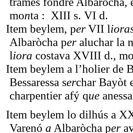
tramés fondre Albaròcha, e
mo
n
ta : XIII s. VI d.
Item beylem, p
er
VII l
iora
Albaròcha p
er
aluchar la 
l
iora
costava XVIII d., m
Item beylem a l’holier de B
Bessaressa s
er
char Bayòt 
charpentier afý q
ue
anessa
Item beylem lo dilhús a X
Varenó
a
Albaròcha p
er
av