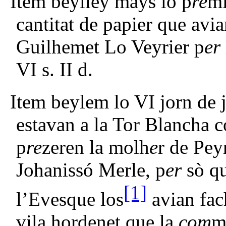
Item beyliey mays lo p
re
mi
cantitat de papier que avi
Guilhemet Lo Veyrier p
er
VI s. II d.
Item beylem lo VI jorn de 
estavan a la Tor Blancha c
p
re
zeren la molh
e
r de Pey
Johanissó Merle, p
er
sò qu
[1]
l’Evesque los
avian fa
vila hordenet que la
com
m