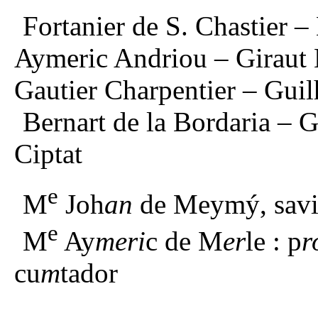
Fortanier de S. Chastier –
Aymeric Andriou – Giraut
Gautier Charpentier – Gu
Bernart de la Bordaria –
Ciptat
e
M
Joh
an
de Meymý, savi 
e
M
Ay
meri
c de M
er
le : p
r
cu
m
tador