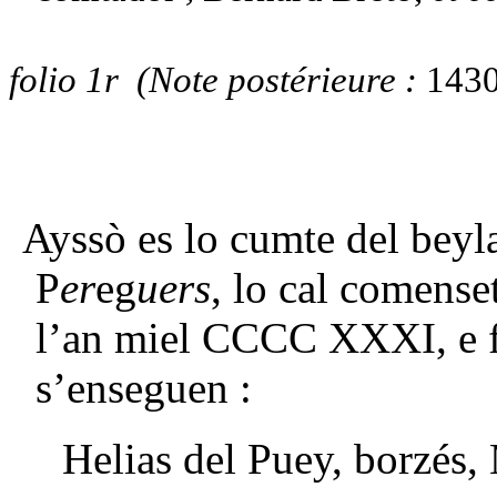
folio 1r (Note postérieure :
1430
Jhe
Ayssò es lo cumte del beyla
P
er
eg
uers
, lo cal comens
l’an miel CCCC XXXI, e f
s’enseguen :
Helias del Puey, borzés,