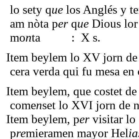
lo sety q
ue
los Anglés y te
am nòta p
er
q
ue
Dious lor
mo
n
ta : X s.
Item beylem lo XV jorn de
cera verda qui fu mesa en c
Item beylem, que costet de 
come
n
set lo XVI jorn de 
Item beylem, p
er
visitar lo
p
re
mieramen mayor Hel
i