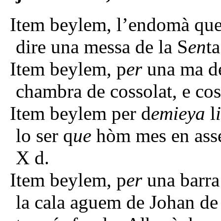
Item beylem, l’endomà que 
dire una messa de la S
en
t
Item beylem, p
er
una ma de
chambra de cossolat, e co
Item beylem per d
emieya
l
lo ser q
ue
hòm mes en asse
X d.
Item beylem, p
er
una barra 
la cala aguem de Johan de