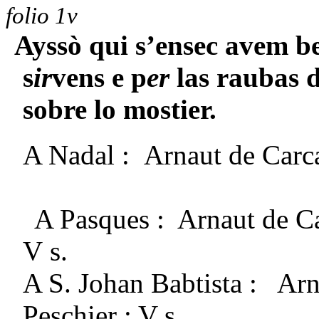
folio 1v
Ayssò qui s’ensec avem be
s
ir
vens e p
er
las raubas d
sobre lo mostier.
A Nadal : Arnaut de Carca
A Pasques : Arnaut de Car
V s.
A S. Johan Babtista : Arn
Peschier : V s