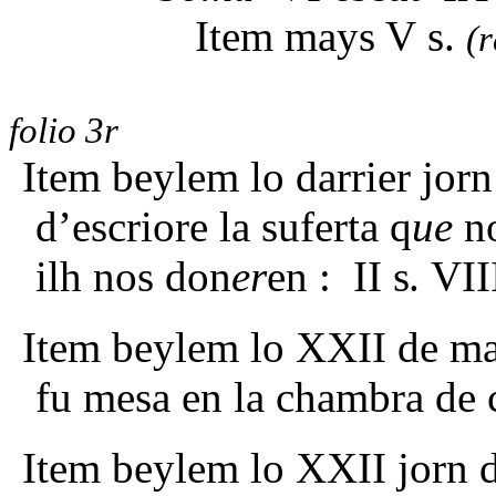
Item mays V s.
(
folio 3r
Item beylem lo darrier jorn
d’escriore la suferta q
ue
no
ilh nos don
er
en :
II s. VII
Item beylem lo XXII de mar
fu mesa en la chambra de c
Item beylem lo XXII jorn d