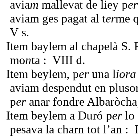
avia
m
mallevat de liey p
er
aviam ges pagat al t
er
me 
V s.
Item baylem al chapelà S. 
mo
n
ta : VIII d.
Item beylem, p
er
una l
iora
aviam despendut en plusor
p
er
anar fondre Albaròcha
Item beylem a Duró p
er
lo 
pesava la charn tot l’an : 