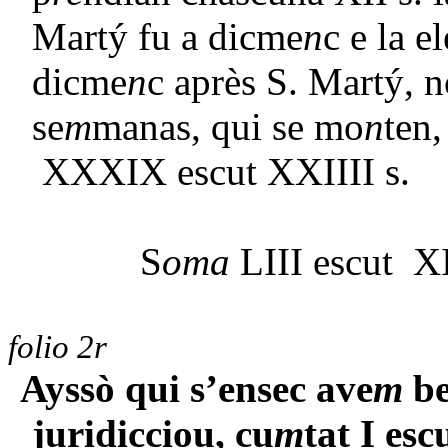
Martý fu a dicme
n
c e la e
dicme
n
c après S. Martý, 
se
m
manas, qui se mo
n
ten,
XXXIX escut XXIIII s.
S
oma
LIII escut X
folio 2r
Ayssò qui s’ensec ave
m
be
juridicciou, cu
m
tat I es