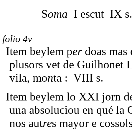
S
oma
I escut IX s
folio 4v
Item beylem p
er
doas mas 
plusors vet de Guilhonet 
vila, mo
n
ta : VIII s.
Item beylem lo XXI jorn de
una absoluciou en qué la 
nos aut
re
s mayor e cossol