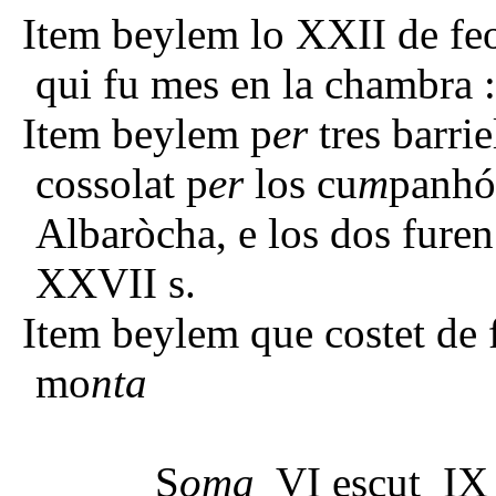
Item beylem lo XXII de feo
qui fu mes en la chambra : 
Item beylem p
er
tres barri
cossolat p
er
los cu
m
panhó
Albaròcha, e los dos fure
XXVII s.
Item beylem que costet de f
mo
nta
I s. II
S
oma
VI escut IX 