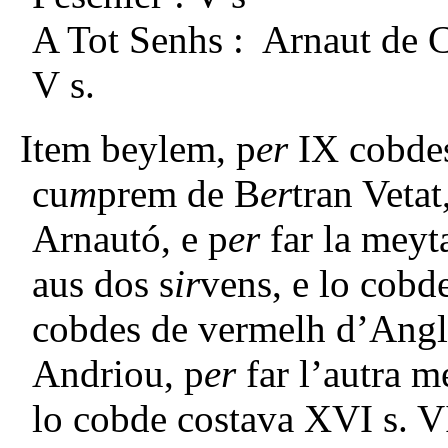
A Tot Senhs : Arnaut de C
V s.
Item beylem, p
er
IX cobdes
cu
m
prem de B
er
tran Vetat
Arnautó, e p
er
far la meyt
aus dos s
ir
vens, e lo cobde
cobdes de vermelh d’Angl
Andriou, p
er
far l’autra m
lo cobde costava XVI s. VI