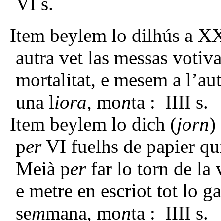
VI s.
Item beylem lo dilhús a XX
autra vet las messas votiva
mortalitat, e mesem a l’aut
una l
iora
, mo
n
ta : IIII s.
Item beylem lo dich (
jorn
)
p
er
VI fuelhs de papier qu
Meià p
er
far lo torn de la 
e metre en escriot tot lo g
se
m
mana, mo
n
ta : IIII s.