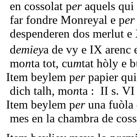
en cossolat p
er
aquels qui 
far fondre Monreyal e p
er
despenderen dos merlut e X
d
emiey
a de vy e IX arenc e
mo
n
ta tot, cu
m
tat hòly e 
Item beylem p
er
papier qui 
dich talh, mo
n
ta : II s. VI
Item beylem p
er
una fuòla
mes en la chambra de coss