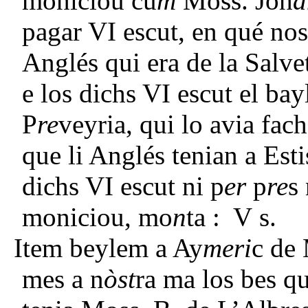
moniciou cu
m
Moss.
Joh
a
pagar VI escut, en qué nos
Anglés qui era de la Salvet
e los dichs VI escut el ba
P
re
veyria, qui lo avia fach
que li Anglés tenian a Esti
dichs VI escut ni p
er
p
re
s 
moniciou, mo
n
ta : V s.
Item beylem a Ay
meri
c de
mes a n
òst
ra ma los bes q