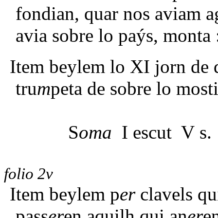
fondian, quar nos aviam a
avia sobre lo paýs, monta :
Item beylem lo XI jorn de 
tru
m
peta de sobre lo most
S
oma
I escut V s
folio 2v
Item beylem p
er
clavels qu
pass
er
en aquilh qui an
er
e