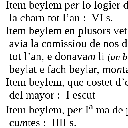
Item beylem p
er
lo logier 
la charn tot l’an : VI s.
Item beylem en plusors vet 
avia la comissiou de nos d
tot l’an, e donava
m
li
(un b
beylat e fach beylar, mo
n
t
Item beylem, que costet d’
del mayor : I escut
a
Item beylem, p
er
I
ma de p
cu
m
tes : IIII s.