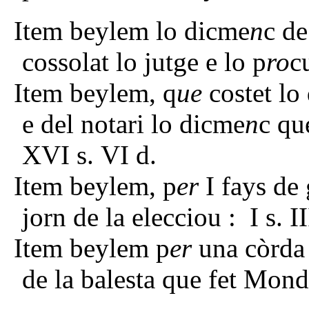
Item beylem lo dicme
n
c de
cossolat lo jutge e lo p
ro
c
Item beylem, q
ue
costet lo
e del notari lo dicme
n
c qu
XVI s. VI d.
Item beylem, p
er
I fays de 
jorn de la elecciou : I s. II
Item beylem p
er
una còrda
de la balesta que fet Mondó