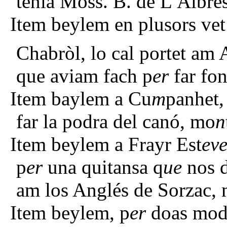
tenia Moss. B. de L’Albre
Item beylem en plusors vet
Chabròl, lo cal portet am
que aviam fach p
er
far fo
Item baylem a Cu
m
panhet,
far la podra del canó, mo
n
Item beylem a Frayr Est
ev
p
er
una quitansa q
ue
nos d
am los Anglés de Sorzac,
Item beylem, p
er
doas modu