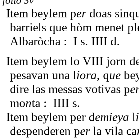
folio 3v
Item beylem p
er
doas sinq
barriels que hòm menet pl
Albaròcha : I s. IIII d.
Item beylem lo VIII jorn de 
pesavan una l
iora
, q
ue
bey
dire las messas votivas p
e
mo
n
ta : IIII s.
Item beylem per d
emieya
l
despenderen p
er
la vila ca