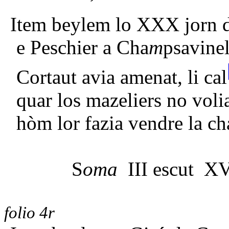
Item beylem lo XXX jorn de
e Peschier a Cha
m
psavinel
Cortaut avia amenat, li cal
quar los mazeliers no voli
hòm lor fazia vendre la ch
S
oma
III escut XV
folio 4r