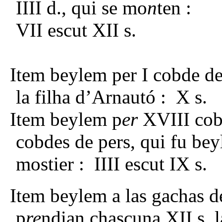
IIII d., qui se mo
n
ten :
VII es
Item beylem per I cobde d
la filha d’Arnautó : X s.
Item beylem p
er
XVIII cobd
cobdes de pers, qui fu bey
mostier : IIII escut IX s.
Item beylem a las gachas de
p
re
ndian chascuna XII s. l